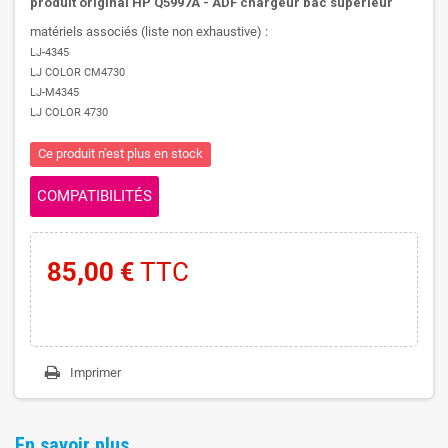
produit original HP Q5997A - ADF chargeur bac supérieur
matériels associés (liste non exhaustive) :
LJ-4345
LJ COLOR CM4730
LJ-M4345
LJ COLOR 4730
Ce produit n'est plus en stock
COMPATIBILITÉS
85,00 €
TTC
Imprimer
En savoir plus