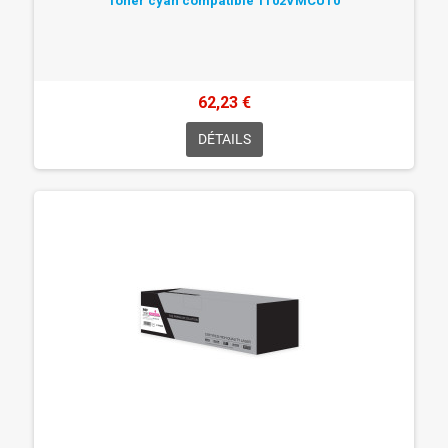
Toner cyan compatible 1T02VMCUT0
62,23 €
DÉTAILS