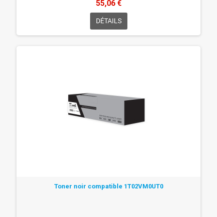
55,06 €
DÉTAILS
Toner noir compatible 1T02VM0UT0