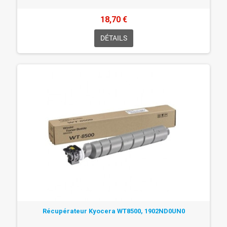
18,70 €
DÉTAILS
Récupérateur Kyocera WT8500, 1902ND0UN0