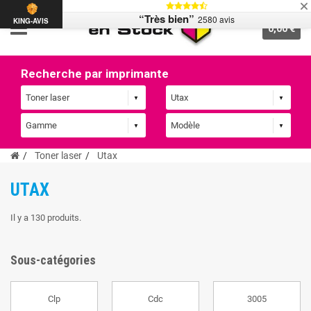
“Très bien”
2580 avis
KING-AVIS
0,00 €
Recherche par imprimante
Toner laser
Utax
UTAX
Il y a 130 produits.
Sous-catégories
Clp
Cdc
3005