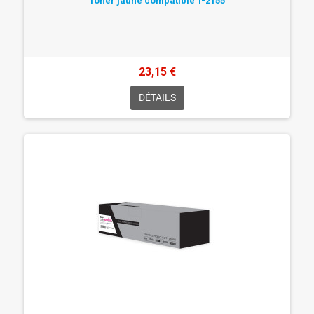
Toner jaune compatible T-2155
23,15 €
DÉTAILS