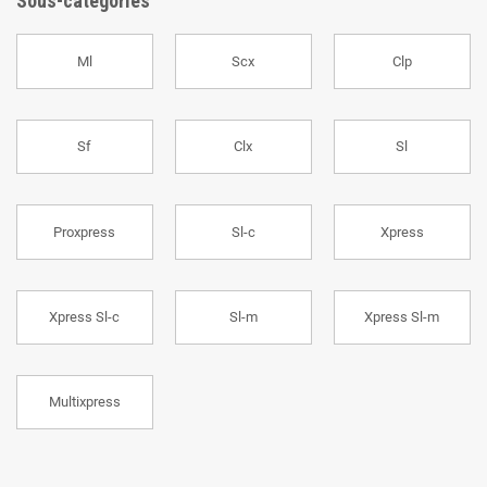
Sous-catégories
Ml
Scx
Clp
Sf
Clx
Sl
Proxpress
Sl-c
Xpress
Xpress Sl-c
Sl-m
Xpress Sl-m
Multixpress