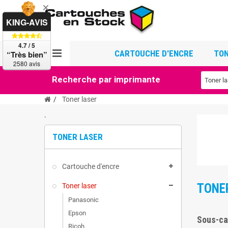
KING-AVIS
4.7 / 5
CARTOUCHE D'ENCRE
TON
“Très bien”
2580 avis
Recherche par imprimante
Toner laser
`
TONER LASER
Cartouche d'encre
TONE
Toner laser
Panasonic
Epson
Sous-ca
Ricoh