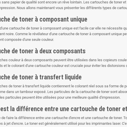
s sans papier de qualité sont encore un rêve lointain. Les cartouches de toner e
impression. Nous allons maintenant vous présenter les différents types de carto
che de toner à composant unique
n d'une cartouche de toner à composant unique est facile car elle ne nécessite q
nt noire. Comme le révélateur d'une cartouche de toner à composant unique peut
nt composée d'une seule couleur.
che de toner à deux composants
ches couleur à deux composants peuvent être utilisées dans les copieurs coule
 et le colorant d'une cartouche couleur est cruciale pour éviter les distorsions 
che de toner à transfert liquide
hes de toner à transfert liquide contiennent le colorant réel sous sa forme de pa
ourne dans un tambour exposé. Les particules de la cartouche de toner sont abso
, les particules peuvent être utilisées pour une meilleure qualité d'impression.
 est la différence entre une cartouche de toner e
le de faire la différence entre une cartouche d'encre et une cartouche de toner. To
s à jet d'encre. Le toner est généralement utilisé pour les imprimantes laser. C'