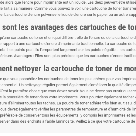
uide alors que l'encre pour imprimante est un liquide. Les deux peuvent être util
e fait à sa manière. Comme vous pouvez le voir, une cartouche de toner transfère 
e. La cartouche d'encre pulvérise le liquide d'encre sur le papier ou un autre sup
 sont les avantages des cartouches de ton
u'une cartouche de toner et en quoi diffère-t-elle de l'encre ou de la cartouche 
ar rapport à une cartouche d'encre d'imprimante traditionnelle. La cartouche d
nts. Les points positifs l'emportent largement sur les points négatifs. Les carto
érieure. Avantages : Elles sont plus précises que les cartouches d'encre traditio
nt nettoyer la cartouche de toner de mo
e que vous possédiez les cartouches de toner les plus chères pour vos imprimante
t essentiel. Un nettoyage régulier permet également d'améliorer la qualité d'impr
 C'est la première chose que vous devez savoir. Vous ne devez pas ouvrir ou seco
e la poussière de toner dans votre imprimante. Vous pourriez également tacher
ure d'éliminer toutes les taches. La poudre de toner adhère très bien au tissu, 
Vous devez également vérifier les paramètres de température et d'humidité de l
st préférable de conserver tous les équipements, y compris les imprimantes et les
server dans des endroits à faible luminosité. Veillez à ce que votre cartouche de