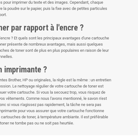
isés pour imprimer du texte et des images. Cependant, chaque
la poudre sur le papier, puis la fixe avec de petites particules
port.
er par rapport à l'encre ?
d'encre ? Et quels sont les principaux avantages d'une cartouche
e toner présente de nombreux avantages, mais aussi quelques
uches de toner sont de plus en plus populaires en raison de leur
nnelles.
n imprimante ?
s Brother, HP ou originales, la règle est la même : un entretien
ession. Le nettoyage régulier de votre cartouche de toner est
uer votre cartouche. Si vous la secouez trop, vous risquez de
 vos vêtements. Comme nous l'avons mentionné, le savon n'est
donc si vous n'agissez pas rapidement, la tâche ne sera pas
'imprimante pour vous assurer que votre cartouche fonctionne
 cartouches de toner, à température ambiante. Il est préférable
 toner ne tombe pas ou ne soit pas heurtée.