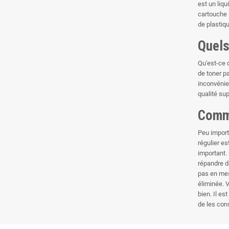
est un liq
cartouche l
de plastiqu
Quels
Qu'est-ce q
de toner p
inconvénie
qualité sup
Comme
Peu import
régulier es
important.
répandre d
pas en mes
éliminée. 
bien. Il e
de les con