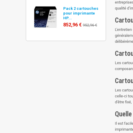
entreprise
qualité d’
Pack 2 cartouches
pour imprimante
HP...
Cartou
852,96 €
952,96 €
L'entretie
généraleme
délibéréme
Cartou
Les cartou
composants
Cartou
Les cartouc
celle-ci t
d'être fixé
Quelle
Il est faci
imprimante