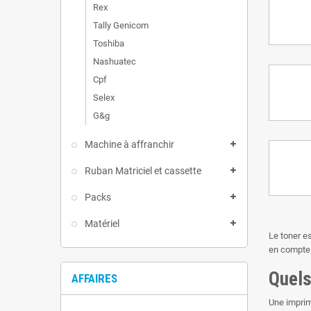
Rex
Tally Genicom
Toshiba
Nashuatec
Cpf
Selex
G&g
Machine à affranchir
Ruban Matriciel et cassette
Packs
Matériel
Le toner e
en compte 
Quels
AFFAIRES
Une imprim