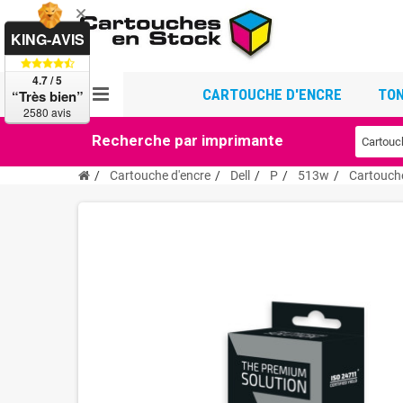
KING-AVIS
4.7 / 5
CARTOUCHE D'ENCRE
TON
“Très bien”
2580 avis
Recherche par imprimante
Cartouche d'encre
Dell
P
513w
Cartouch