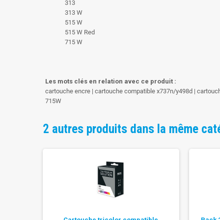
313
313 W
515 W
515 W Red
715 W
Les mots clés en relation avec ce produit :
cartouche encre | cartouche compatible x737n/y498d | cartouch
715W
2 autres produits dans la même cat
Cartouche tricolor compatible
Pack 