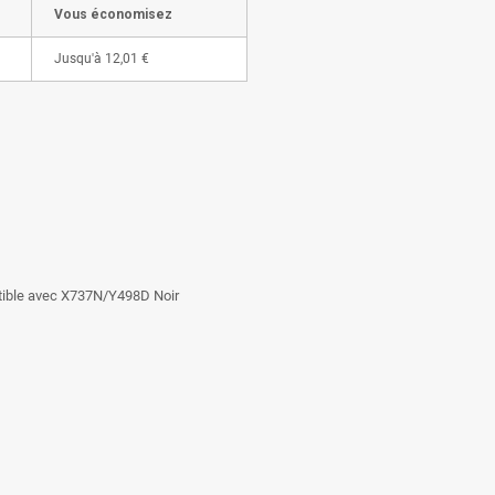
Vous économisez
Jusqu'à
12,01 €
atible avec X737N/Y498D Noir