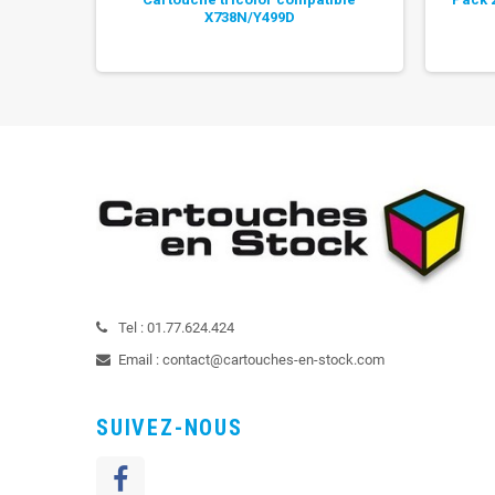
X738N/Y499D
Tel :
01.77.624.424
Email :
contact@cartouches-en-stock.com
SUIVEZ-NOUS