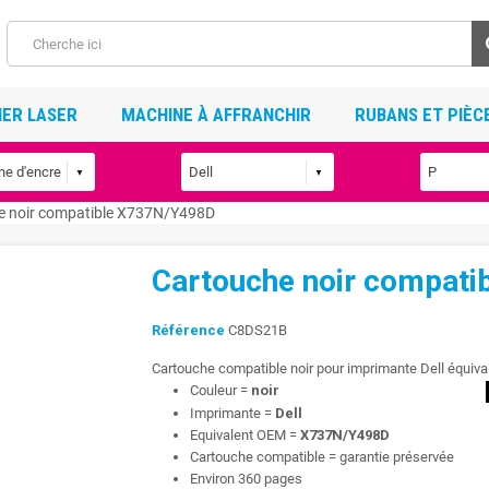
ER LASER
MACHINE À AFFRANCHIR
RUBANS ET PIÈC
e noir compatible X737N/Y498D
Cartouche noir compat
Référence
C8DS21B
Cartouche compatible noir pour imprimante Dell équi
Couleur =
noir
Imprimante =
Dell
Equivalent OEM =
X737N/Y498D
Cartouche compatible = garantie préservée
Environ 360 pages