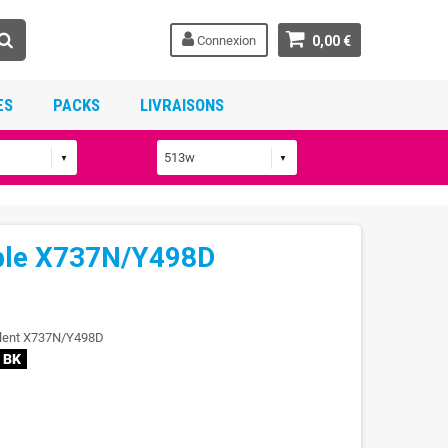
Connexion
0,00 €
ES
PACKS
LIVRAISONS
ible X737N/Y498D
valent X737N/Y498D