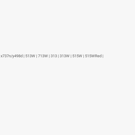
ll x737n/y498d | 513W | 713W | 313 | 313W | 515W | 515WRed |