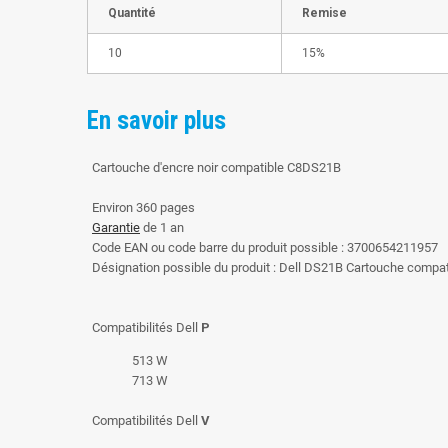
Quantité
Remise
10
15%
En savoir plus
Cartouche d'encre noir compatible C8DS21B
Environ 360 pages
Garantie
de 1 an
Code EAN ou code barre du produit possible : 3700654211957
Désignation possible du produit : Dell DS21B Cartouche comp
Compatibilités Dell
P
513 W
713 W
Compatibilités Dell
V