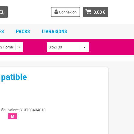
Connexion
0,00 €
ES
PACKS
LIVRAISONS
patible
n équivalent C13T03A34010