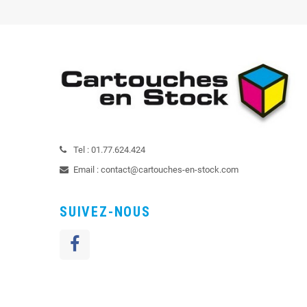
Tel :
01.77.624.424
Email :
contact@cartouches-en-stock.com
SUIVEZ-NOUS
Danielle
de
Sainte gauburge sainte
colombe
a acheté
Toner noir
compatible TN-350, 2000, 2005, 2025,
2050, 2075, 2085