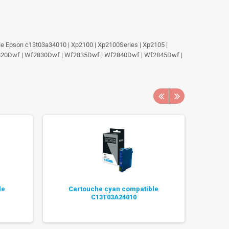
le Epson c13t03a34010 | Xp2100 | Xp2100Series | Xp2105 |
Wf2820Dwf | Wf2830Dwf | Wf2835Dwf | Wf2840Dwf | Wf2845Dwf |
le
Cartouche cyan compatible
Ca
C13T03A24010