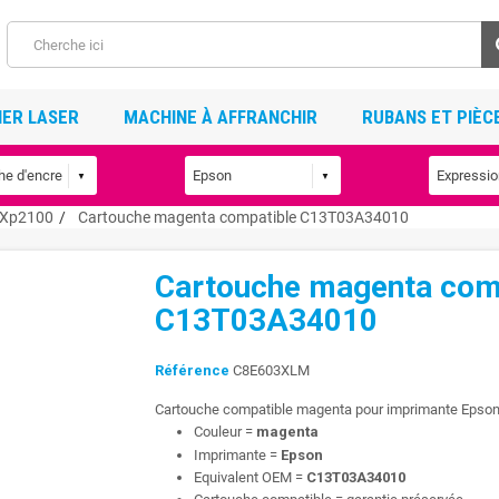
ER LASER
MACHINE À AFFRANCHIR
RUBANS ET PIÈC
Xp2100
Cartouche magenta compatible C13T03A34010
Cartouche magenta com
C13T03A34010
Référence
C8E603XLM
Cartouche compatible magenta pour imprimante Epso
Couleur =
magenta
Imprimante =
Epson
Equivalent OEM =
C13T03A34010