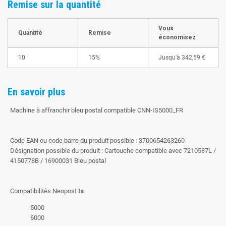
Remise sur la quantité
Vous
Quantité
Remise
économisez
10
15%
Jusqu'à
342,59 €
En savoir plus
Machine à affranchir bleu postal compatible CNN-IS5000_FR
Code EAN ou code barre du produit possible : 3700654263260
Désignation possible du produit : Cartouche compatible avec 7210587L /
4150778B / 16900031 Bleu postal
Compatibilités Neopost
Is
5000
6000