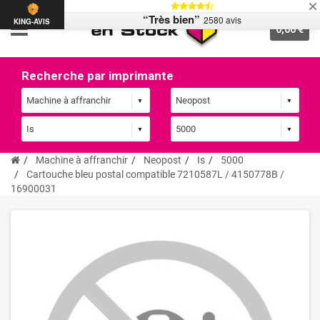
“Très bien”
2580 avis
KING-AVIS
0,00 €
Recherche par imprimante
Machine à affranchir
Neopost
Is
5000
Cartouche bleu postal compatible 7210587L / 4150778B /
16900031