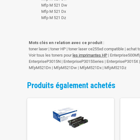
Mfp M 521 Dw
Mfp M 521 Dx
Mfp M 521 Dz
Mots clés en relation avec ce produit :
toner laser | toner HP | toner laser ce255xd compatible | achat
Voir tous les toners pour
les imprimantes HP
| Enterprise500Mf
EnterpriseP3015N | EnterpriseP3015Series | EnterpriseP3015X
MfpM521Dn | MfpM521Dw | MfpM521Dx | MfpM521Dz
Produits également achetés