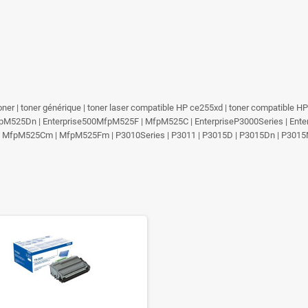
 toner | toner générique | toner laser compatible HP ce255xd | toner compatible 
pM525Dn | Enterprise500MfpM525F | MfpM525C | EnterpriseP3000Series | Enter
 | MfpM525Cm | MfpM525Fm | P3010Series | P3011 | P3015D | P3015Dn | P3015N