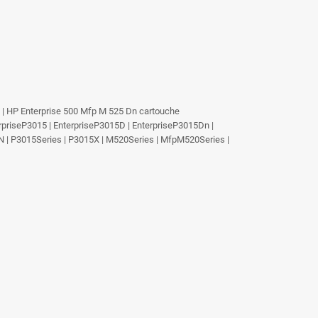
HP | HP Enterprise 500 Mfp M 525 Dn cartouche
priseP3015 | EnterpriseP3015D | EnterpriseP3015Dn |
 | P3015Series | P3015X | M520Series | MfpM520Series |