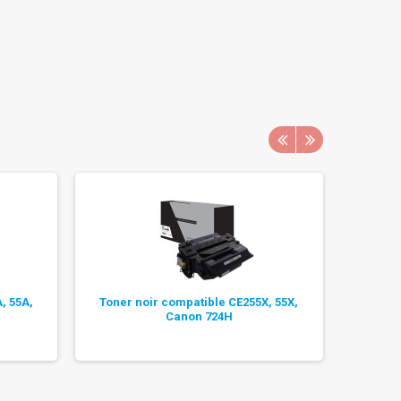
, 55A,
Toner noir compatible CE255X, 55X,
Pack 2
Canon 724H