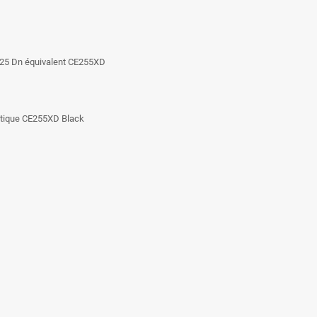
525 Dn équivalent CE255XD
entique CE255XD Black