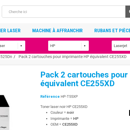
ER LASER
MACHINE À AFFRANCHIR
RUBANS ET PIÈC
M525Dn
Pack 2 cartouches pour imprimante HP équivalent CE255XD
Pack 2 cartouches pour
équivalent CE255XD
Référence
HP-T55XP
Toner laser noir HP CE255XD
Couleur =
noir
Imprimante =
HP
OEM =
CE255XD