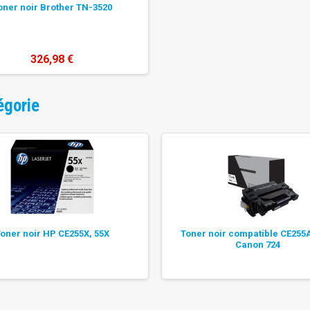
oner noir Brother TN-3520
326,98 €
égorie
oner noir HP CE255X, 55X
Toner noir compatible CE255A
Canon 724