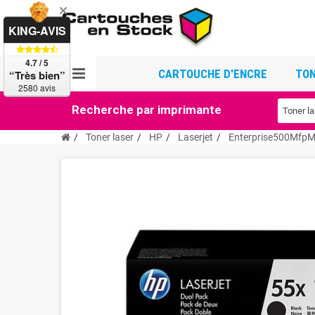
KING-AVIS
4.7 / 5
CARTOUCHE D'ENCRE
TON
“Très bien”
2580 avis
Recherche par imprimante
Toner laser
HP
Laserjet
Enterprise500Mfp