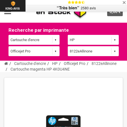
“Très bien”
2580 avis
KING-AVIS
0,00 €
Recherche par imprimante
Cartouche d'encre
HP
Officejet Pro
8122eAllinone
Cartouche magenta HP 4K0U4NE