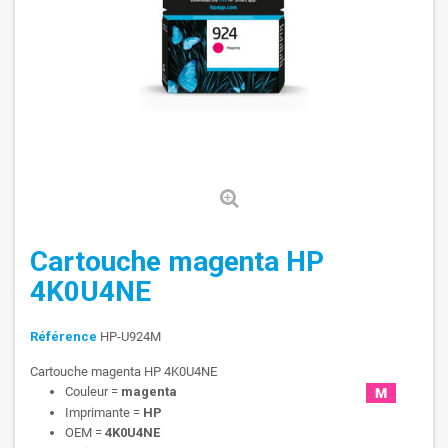
Cartouche magenta HP
4K0U4NE
Référence
HP-U924M
Cartouche magenta HP 4K0U4NE
Couleur =
magenta
Imprimante =
HP
OEM =
4K0U4NE