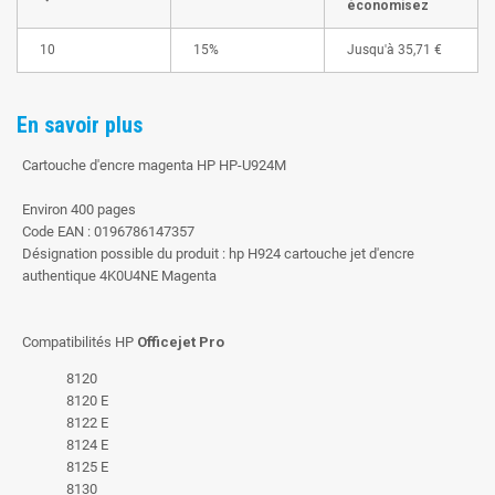
économisez
10
15%
Jusqu'à
35,71 €
En savoir plus
Cartouche d'encre magenta HP HP-U924M
Environ 400 pages
Code EAN : 0196786147357
Désignation possible du produit : hp H924 cartouche jet d'encre
authentique 4K0U4NE Magenta
Compatibilités HP
Officejet Pro
8120
8120 E
8122 E
8124 E
8125 E
8130