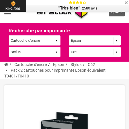
“Très bien”
2580 avis
KING-AVIS
0,00 €
Recherche par imprimante
Cartouche d'encre
Epson
Stylus
C62
Pack 2 cartouches pour imprimante Epson équivalent
T0401/T0410