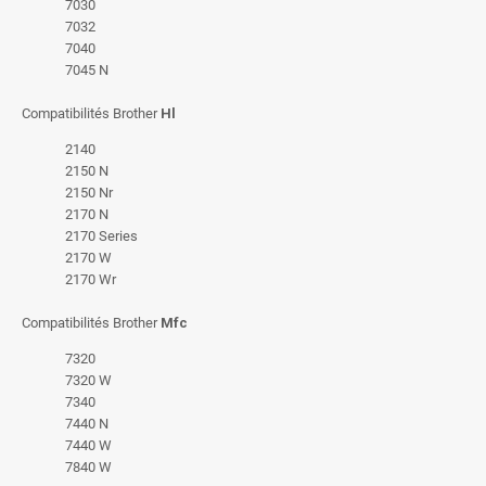
7030
7032
7040
7045 N
Compatibilités Brother
Hl
2140
2150 N
2150 Nr
2170 N
2170 Series
2170 W
2170 Wr
Compatibilités Brother
Mfc
7320
7320 W
7340
7440 N
7440 W
7840 W