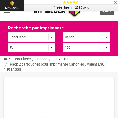
“Très bien”
2580 avis
KING-AVIS
0,00 €
Recherche par imprimante
Toner laser
Canon
Fc
100
Pack 2 cartouches pour imprimante Canon équivalent E30,
1491A003