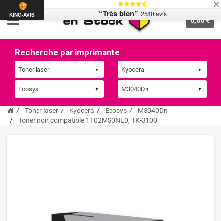
“Très bien”
2580 avis
KING-AVIS
0,00 €
Recherche par imprimante
Toner laser
Kyocera
Ecosys
M3040Dn
Toner noir compatible 1T02MS0NL0, TK-3100