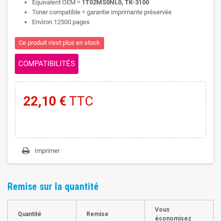
Equivalent OEM =
1T02MS0NL0, TK-3100
Toner compatible = garantie imprimante préservée
Environ 12500 pages
Ce produit n'est plus en stock
COMPATIBILITÉS
22,10 €
TTC
Imprimer
Remise sur la quantité
Vous
Quantité
Remise
économisez