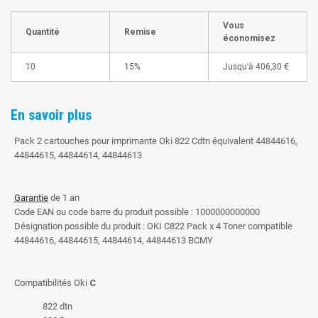
Vous
Quantité
Remise
économisez
10
15%
Jusqu'à
406,30 €
En savoir plus
Pack 2 cartouches pour imprimante Oki 822 Cdtn équivalent 44844616,
44844615, 44844614, 44844613
Garantie
de 1 an
Code EAN ou code barre du produit possible : 1000000000000
Désignation possible du produit : OKI C822 Pack x 4 Toner compatible
44844616, 44844615, 44844614, 44844613 BCMY
Compatibilités Oki
C
822 dtn