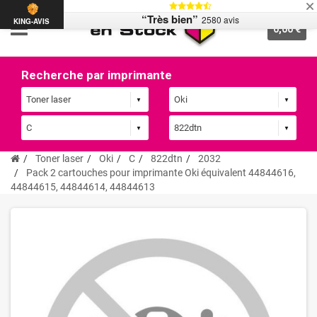
“Très bien”
2580 avis
KING-AVIS
0,00 €
Recherche par imprimante
Toner laser
Oki
C
822dtn
2032
Pack 2 cartouches pour imprimante Oki équivalent 44844616,
44844615, 44844614, 44844613