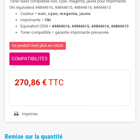
Toner laser compatible noir, cyan, magenta, jaune pour imprimante
Oki équivalent 44844616, 44844615, 44844614, 44844613
Couleur =
noir, cyan, magenta, jaune
Imprimante =
Oki
Equivalent OEM =
44844616, 44844615, 44844614, 44844613
Toner compatible = garantie imprimante préservée
Ce produit n'est plus en stock
COMPATIBILITÉS
270,86 €
TTC
Imprimer
Remise sur la quantité