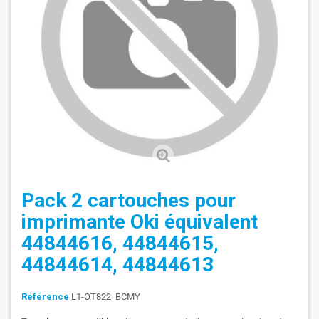
Pack 2 cartouches pour
imprimante Oki équivalent
44844616, 44844615,
44844614, 44844613
Référence
L1-OT822_BCMY