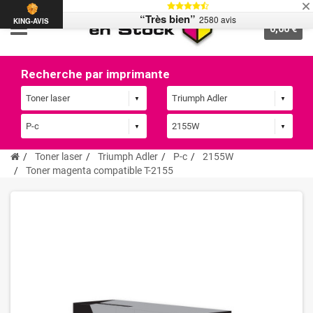
“Très bien”
2580 avis
KING-AVIS
0,00 €
Recherche par imprimante
Toner laser
Triumph Adler
P-c
2155W
Toner magenta compatible T-2155