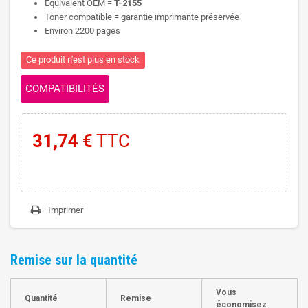
Equivalent OEM =
T-2155
Toner compatible = garantie imprimante préservée
Environ 2200 pages
Ce produit n'est plus en stock
COMPATIBILITÉS
31,74 €
TTC
Imprimer
Remise sur la quantité
Vous
Quantité
Remise
économisez