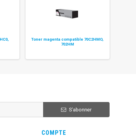
2HC0,
Toner magenta compatible 70C2HMO,
Ton
702HM
S'abonner
COMPTE