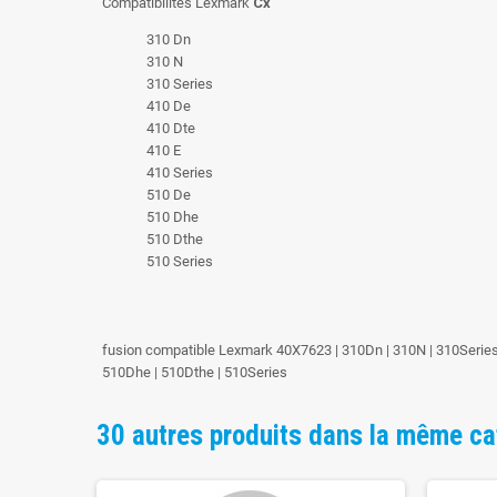
Compatibilités Lexmark
Cx
310 Dn
310 N
310 Series
410 De
410 Dte
410 E
410 Series
510 De
510 Dhe
510 Dthe
510 Series
fusion compatible Lexmark 40X7623 | 310Dn | 310N | 310Series |
510Dhe | 510Dthe | 510Series
30 autres produits dans la même ca