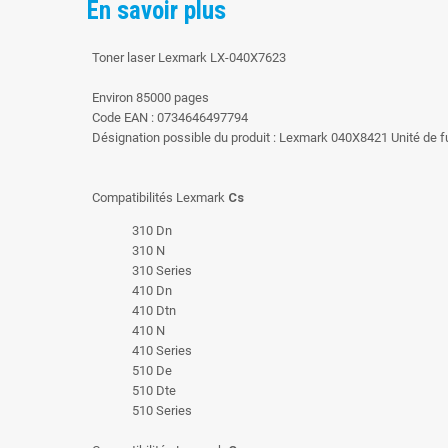
En savoir plus
Toner laser Lexmark LX-040X7623
Environ 85000 pages
Code EAN : 0734646497794
Désignation possible du produit : Lexmark 040X8421 Unité de 
Compatibilités Lexmark
Cs
310 Dn
310 N
310 Series
410 Dn
410 Dtn
410 N
410 Series
510 De
510 Dte
510 Series