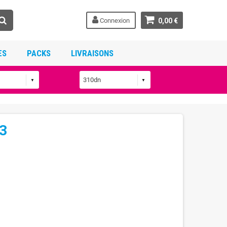
Connexion
0,00 €
ES
PACKS
LIVRAISONS
3