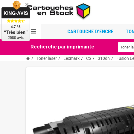
KING-AVIS
4.7 / 5
CARTOUCHE D'ENCRE
TON
“Très bien”
2580 avis
Recherche par imprimante
Toner laser
Lexmark
CS
310dn
Fusion L