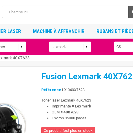
ER LASER
MACHINE À AFFRANCHIR
RUBANS ET PIÈC
exmark 40X7623
Fusion Lexmark 40X762
Référence
LX-040X7623
Toner laser Lexmark 40X7623
Imprimante =
Lexmark
OEM =
40X7623
Environ 85000 pages
Ce produit n'est plus en stock