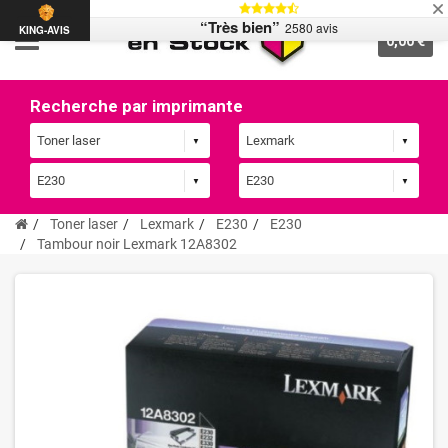
“Très bien”
2580 avis
KING-AVIS
0,00 €
Recherche par imprimante
Toner laser
Lexmark
E230
E230
Tambour noir Lexmark 12A8302