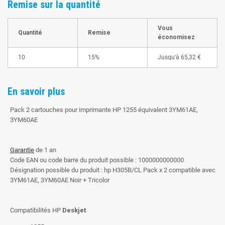
Remise sur la quantité
Vous
Quantité
Remise
économisez
10
15%
Jusqu'à
65,32 €
En savoir plus
Pack 2 cartouches pour imprimante HP 1255 équivalent 3YM61AE,
3YM60AE
Garantie
de 1 an
Code EAN ou code barre du produit possible : 1000000000000
Désignation possible du produit : hp H305B/CL Pack x 2 compatible avec
3YM61AE, 3YM60AE Noir + Tricolor
Compatibilités HP
Deskjet