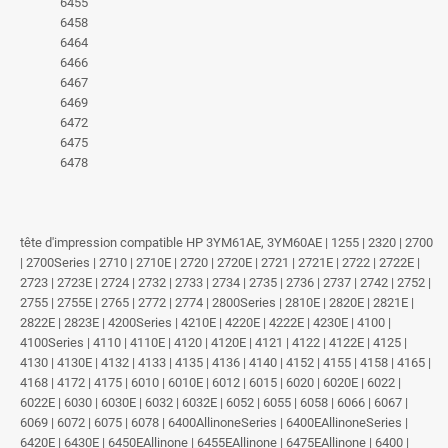
6455
6458
6464
6466
6467
6469
6472
6475
6478
tête d'impression compatible HP 3YM61AE, 3YM60AE | 1255 | 2320 | 2700
| 2700Series | 2710 | 2710E | 2720 | 2720E | 2721 | 2721E | 2722 | 2722E |
2723 | 2723E | 2724 | 2732 | 2733 | 2734 | 2735 | 2736 | 2737 | 2742 | 2752 |
2755 | 2755E | 2765 | 2772 | 2774 | 2800Series | 2810E | 2820E | 2821E |
2822E | 2823E | 4200Series | 4210E | 4220E | 4222E | 4230E | 4100 |
4100Series | 4110 | 4110E | 4120 | 4120E | 4121 | 4122 | 4122E | 4125 |
4130 | 4130E | 4132 | 4133 | 4135 | 4136 | 4140 | 4152 | 4155 | 4158 | 4165 |
4168 | 4172 | 4175 | 6010 | 6010E | 6012 | 6015 | 6020 | 6020E | 6022 |
6022E | 6030 | 6030E | 6032 | 6032E | 6052 | 6055 | 6058 | 6066 | 6067 |
6069 | 6072 | 6075 | 6078 | 6400AllinoneSeries | 6400EAllinoneSeries |
6420E | 6430E | 6450EAllinone | 6455EAllinone | 6475EAllinone | 6400 |