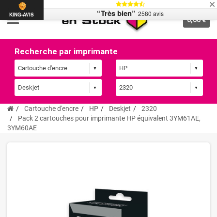
“Très bien”
2580 avis
KING-AVIS
0,00 €
Recherche par imprimante
Cartouche d'encre
HP
Deskjet
2320
Pack 2 cartouches pour imprimante HP équivalent 3YM61AE,
3YM60AE