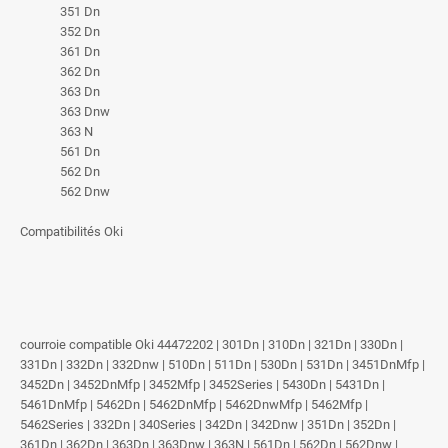
351 Dn
352 Dn
361 Dn
362 Dn
363 Dn
363 Dnw
363 N
561 Dn
562 Dn
562 Dnw
Compatibilités Oki
courroie compatible Oki 44472202 | 301Dn | 310Dn | 321Dn | 330Dn |
331Dn | 332Dn | 332Dnw | 510Dn | 511Dn | 530Dn | 531Dn | 3451DnMfp |
3452Dn | 3452DnMfp | 3452Mfp | 3452Series | 5430Dn | 5431Dn |
5461DnMfp | 5462Dn | 5462DnMfp | 5462DnwMfp | 5462Mfp |
5462Series | 332Dn | 340Series | 342Dn | 342Dnw | 351Dn | 352Dn |
361Dn | 362Dn | 363Dn | 363Dnw | 363N | 561Dn | 562Dn | 562Dnw |