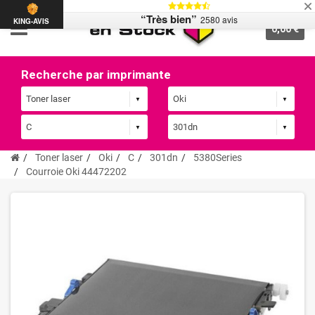
“Très bien”
2580 avis
KING-AVIS
0,00 €
Recherche par imprimante
Toner laser
Oki
C
301dn
5380Series
Courroie Oki 44472202