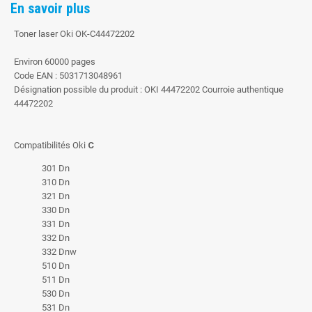
En savoir plus
Toner laser Oki OK-C44472202
Environ 60000 pages
Code EAN : 5031713048961
Désignation possible du produit : OKI 44472202 Courroie authentique
44472202
Compatibilités Oki
C
301 Dn
310 Dn
321 Dn
330 Dn
331 Dn
332 Dn
332 Dnw
510 Dn
511 Dn
530 Dn
531 Dn