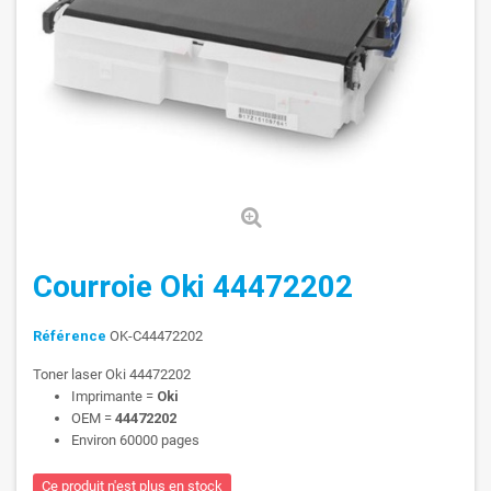
Courroie Oki 44472202
Référence
OK-C44472202
Toner laser Oki 44472202
Imprimante =
Oki
OEM =
44472202
Environ 60000 pages
Ce produit n'est plus en stock