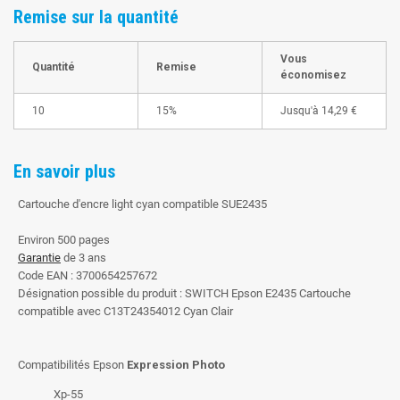
Remise sur la quantité
Vous
Quantité
Remise
économisez
10
15%
Jusqu'à
14,29 €
En savoir plus
Cartouche d'encre light cyan compatible SUE2435
Environ 500 pages
Garantie
de 3 ans
Code EAN : 3700654257672
Désignation possible du produit : SWITCH Epson E2435 Cartouche
compatible avec C13T24354012 Cyan Clair
Compatibilités Epson
Expression Photo
Xp-55