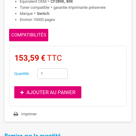
Equivalent OEM =
CF289X, 89X
Toner compatible = garantie imprimante préservée
Marque =
Switch
Environ 10000 pages
COMPATIBILITÉS
153,59 €
TTC
Quantité
AJOUTER AU PANIER
Imprimer
Remise sur la quantité