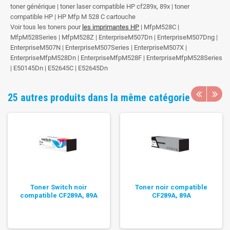
toner générique | toner laser compatible HP cf289x, 89x | toner
compatible HP | HP Mfp M 528 C cartouche
Voir tous les toners pour
les imprimantes HP
| MfpM528C |
MfpM528Series | MfpM528Z | EnterpriseM507Dn | EnterpriseM507Dng |
EnterpriseM507N | EnterpriseM507Series | EnterpriseM507X |
EnterpriseMfpM528Dn | EnterpriseMfpM528F | EnterpriseMfpM528Series
| E50145Dn | E52645C | E52645Dn
25 autres produits dans la même catégorie
Toner Switch noir
Toner noir compatible
compatible CF289A, 89A
CF289A, 89A