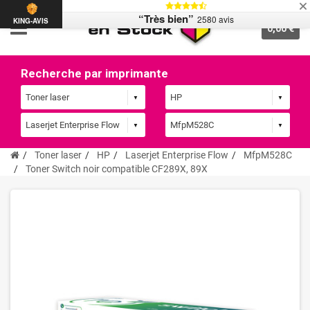
“Très bien”
2580 avis
KING-AVIS
0,00 €
Recherche par imprimante
Toner laser
HP
Laserjet Enterprise Flow
MfpM528C
Toner Switch noir compatible CF289X, 89X