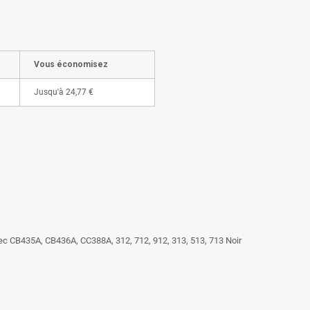
Vous économisez
Jusqu'à
24,77 €
ec CB435A, CB436A, CC388A, 312, 712, 912, 313, 513, 713 Noir