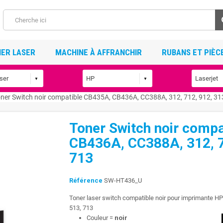
ER LASER
MACHINE À AFFRANCHIR
RUBANS ET PIÈC
ner Switch noir compatible CB435A, CB436A, CC388A, 312, 712, 912, 313
Toner Switch noir comp
CB436A, CC388A, 312, 7
713
Référence
SW-HT436_U
Toner laser switch compatible noir pour imprimante H
513, 713
Couleur =
noir