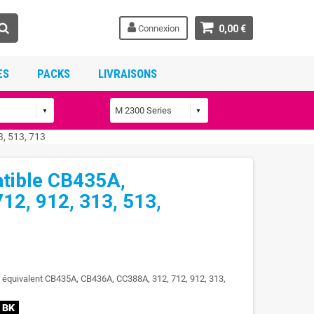
Connexion
0,00 €
ES
PACKS
LIVRAISONS
, 513, 713
atible CB435A,
12, 912, 313, 513,
P équivalent CB435A, CB436A, CC388A, 312, 712, 912, 313,