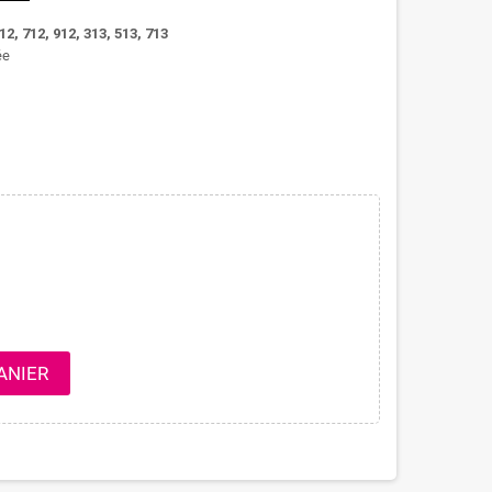
, 712, 912, 313, 513, 713
ée
ANIER