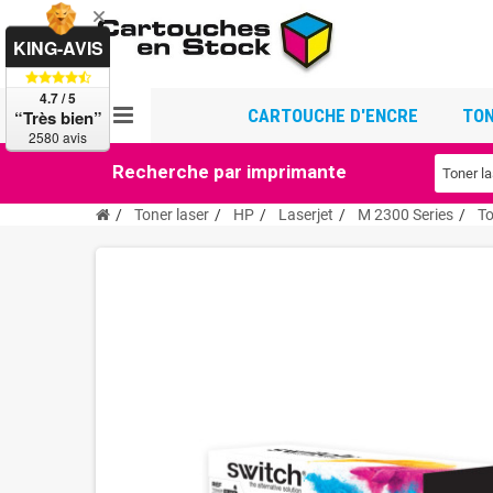
KING-AVIS
4.7 / 5
CARTOUCHE D'ENCRE
TON
“Très bien”
2580 avis
Recherche par imprimante
Toner laser
HP
Laserjet
M 2300 Series
To