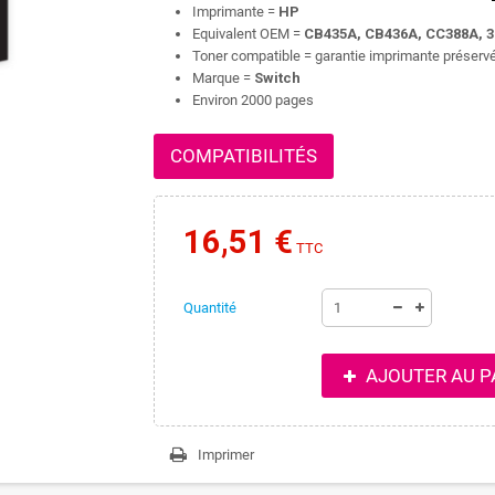
Imprimante =
HP
Equivalent OEM =
CB435A, CB436A, CC388A, 312
Toner compatible = garantie imprimante préserv
Marque =
Switch
Environ 2000 pages
COMPATIBILITÉS
16,51 €
TTC
Quantité
AJOUTER AU P
Imprimer