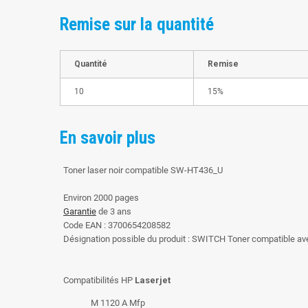
Remise sur la quantité
Quantité
Remise
10
15%
En savoir plus
Toner laser noir compatible SW-HT436_U
Environ 2000 pages
Garantie
de 3 ans
Code EAN : 3700654208582
Désignation possible du produit : SWITCH Toner compatible av
Compatibilités HP
Laserjet
M 1120 A Mfp