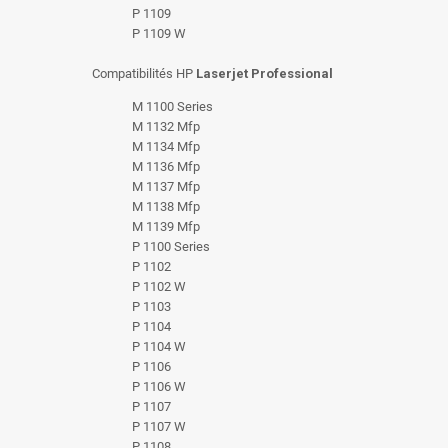
P 1109
P 1109 W
Compatibilités HP
Laserjet Professional
M 1100 Series
M 1132 Mfp
M 1134 Mfp
M 1136 Mfp
M 1137 Mfp
M 1138 Mfp
M 1139 Mfp
P 1100 Series
P 1102
P 1102 W
P 1103
P 1104
P 1104 W
P 1106
P 1106 W
P 1107
P 1107 W
P 1108