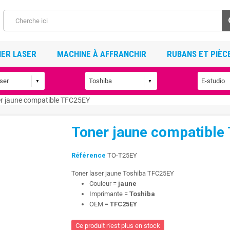
ER LASER
MACHINE À AFFRANCHIR
RUBANS ET PIÈC
r jaune compatible TFC25EY
Toner jaune compatibl
Référence
TO-T25EY
Toner laser jaune Toshiba TFC25EY
Couleur =
jaune
Imprimante =
Toshiba
OEM =
TFC25EY
Ce produit n'est plus en stock