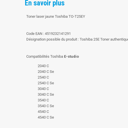
En savoir plus
Toner laser jaune Toshiba TO-T25EY
Code EAN : 4519232141291
Désignation possible du produit : Toshiba 25E Toner authenti
Compatibilités Toshiba
E-studio
2040 C
2040 C Se
2540 C
2540 C Se
3040 C
3040 C Se
3540 C
3540 C Se
4540 C
4540 C Se