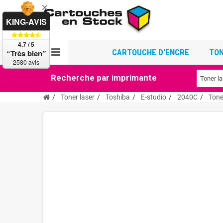
KING-AVIS
4.7 / 5
CARTOUCHE D'ENCRE
TON
“Très bien”
2580 avis
Recherche par imprimante
Toner laser
Toshiba
E-studio
2040C
Tone