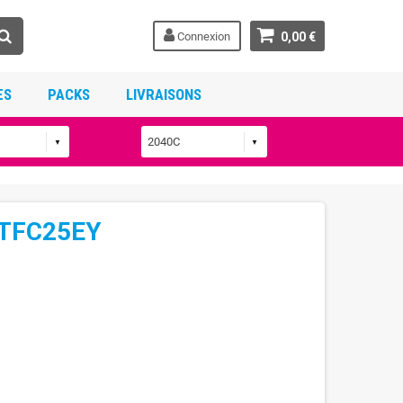
Connexion
0,00 €
ES
PACKS
LIVRAISONS
e TFC25EY