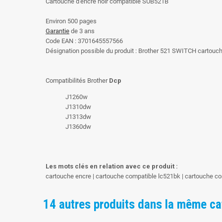
Cartouche d'encre noir compatible SUB521B
Environ 500 pages
Garantie
de 3 ans
Code EAN : 3701645557566
Désignation possible du produit : Brother 521 SWITCH cartouc
Compatibilités Brother
Dcp
J1260w
J1310dw
J1313dw
J1360dw
Les mots clés en relation avec ce produit :
cartouche encre | cartouche compatible lc521bk | cartouche co
14 autres produits dans la même ca