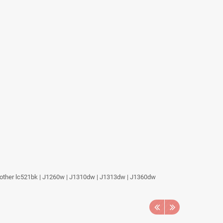
Brother lc521bk | J1260w | J1310dw | J1313dw | J1360dw