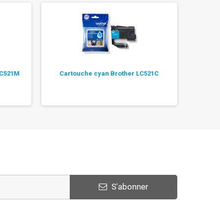
LC521M
Cartouche cyan Brother LC521C
Cart
S'abonner