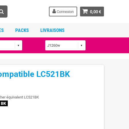
Connexion
0,00 €
ES
PACKS
LIVRAISONS
compatible LC521BK
ther équivalent LC521BK