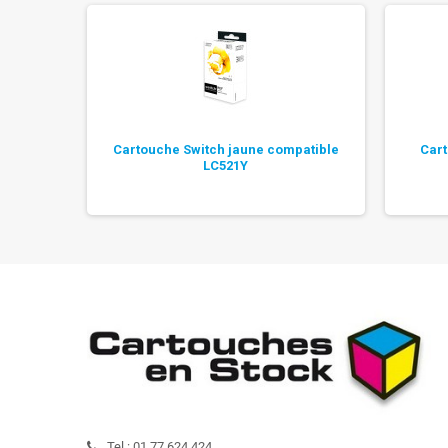
enta,
Cartouche Switch jaune compatible
Cart
LC521Y
Tel :
01.77.624.424