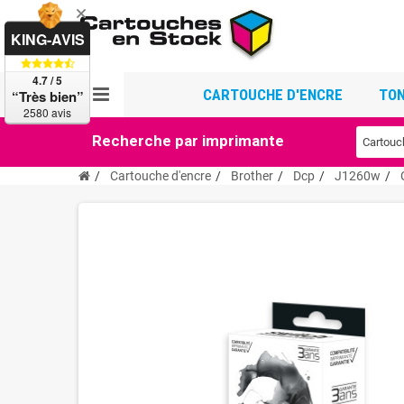
KING-AVIS
4.7 / 5
CARTOUCHE D'ENCRE
TON
“Très bien”
2580 avis
Recherche par imprimante
Cartouche d'encre
Brother
Dcp
J1260w