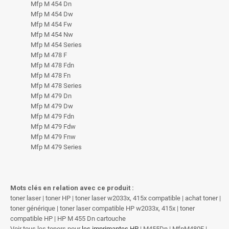
Mfp M 454 Dn
Mfp M 454 Dw
Mfp M 454 Fw
Mfp M 454 Nw
Mfp M 454 Series
Mfp M 478 F
Mfp M 478 Fdn
Mfp M 478 Fn
Mfp M 478 Series
Mfp M 479 Dn
Mfp M 479 Dw
Mfp M 479 Fdn
Mfp M 479 Fdw
Mfp M 479 Fnw
Mfp M 479 Series
Mots clés en relation avec ce produit :
toner laser | toner HP | toner laser w2033x, 415x compatible | achat toner |
toner générique | toner laser compatible HP w2033x, 415x | toner
compatible HP | HP M 455 Dn cartouche
Voir tous les toners pour
les imprimantes HP
| M455Dn | MfpM480F |