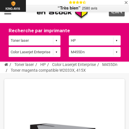
“Très bien”
2580 avis
KING-AVIS
0,00 €
Recherche par imprimante
Toner laser
HP
Color Laserjet Enterprise
M455Dn
Toner magenta compatible W2033X, 415X