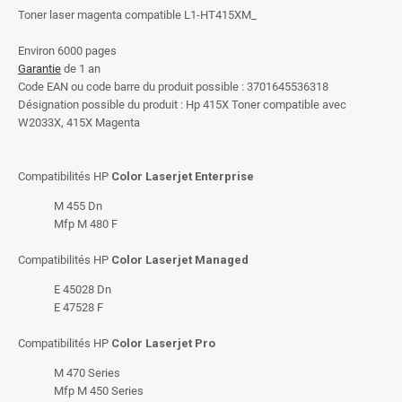
Toner laser magenta compatible L1-HT415XM_
Environ 6000 pages
Garantie
de 1 an
Code EAN ou code barre du produit possible : 3701645536318
Désignation possible du produit : Hp 415X Toner compatible avec
W2033X, 415X Magenta
Compatibilités HP
Color Laserjet Enterprise
M 455 Dn
Mfp M 480 F
Compatibilités HP
Color Laserjet Managed
E 45028 Dn
E 47528 F
Compatibilités HP
Color Laserjet Pro
M 470 Series
Mfp M 450 Series