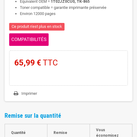
Equivalent OEM =
1T02JZ0CU0, TK-865
Toner compatible = garantie imprimante préservée
Environ 12000 pages
Ce produit n'est plus en stock
COMPATIBILITÉS
65,99 €
TTC
Imprimer
Remise sur la quantité
Vous
Quantité
Remise
économisez