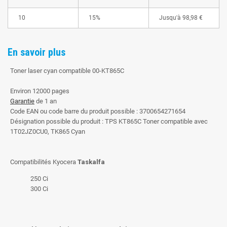
10
15%
Jusqu'à
98,98 €
En savoir plus
Toner laser cyan compatible 00-KT865C
Environ 12000 pages
Garantie
de 1 an
Code EAN ou code barre du produit possible : 3700654271654
Désignation possible du produit : TPS KT865C Toner compatible avec
1T02JZ0CU0, TK865 Cyan
Compatibilités Kyocera
Taskalfa
250 Ci
300 Ci