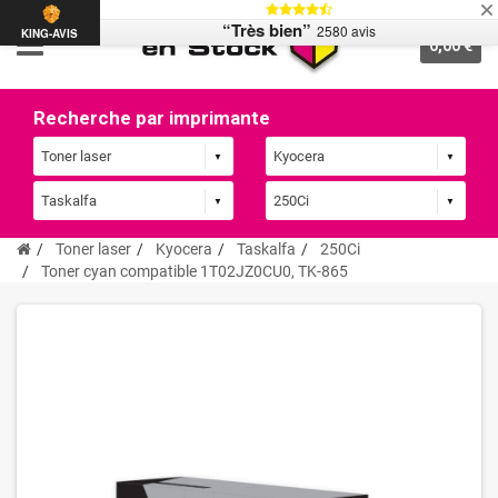
“Très bien”
2580 avis
KING-AVIS
0,00 €
Recherche par imprimante
Toner laser
Kyocera
Taskalfa
250Ci
Toner cyan compatible 1T02JZ0CU0, TK-865