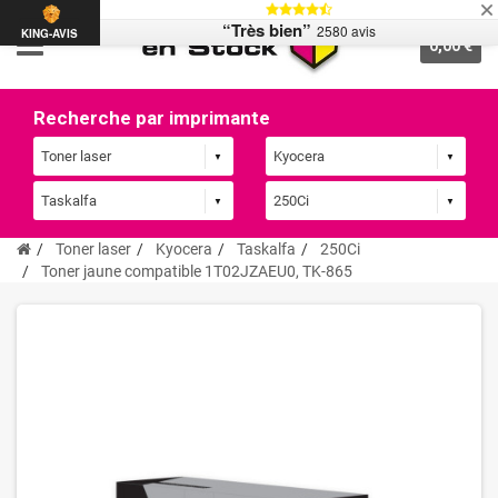
“Très bien”
2580 avis
KING-AVIS
0,00 €
Recherche par imprimante
Toner laser
Kyocera
Taskalfa
250Ci
Toner jaune compatible 1T02JZAEU0, TK-865