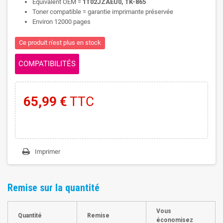
Equivalent OEM =
1T02JZAEU0, TK-865
Toner compatible = garantie imprimante préservée
Environ 12000 pages
Ce produit n'est plus en stock
COMPATIBILITÉS
65,99 €
TTC
Imprimer
Remise sur la quantité
Vous
Quantité
Remise
économisez