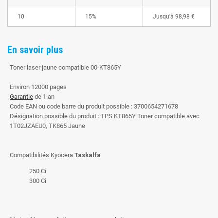
10
15%
Jusqu'à
98,98 €
En savoir plus
Toner laser jaune compatible 00-KT865Y
Environ 12000 pages
Garantie
de 1 an
Code EAN ou code barre du produit possible : 3700654271678
Désignation possible du produit : TPS KT865Y Toner compatible avec
1T02JZAEU0, TK865 Jaune
Compatibilités Kyocera
Taskalfa
250 Ci
300 Ci