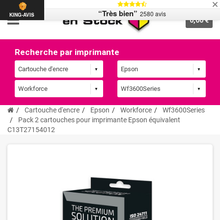
“Très bien”
2580 avis
KING-AVIS
0,00 €
Recherche par imprimante
Cartouche d'encre
Epson
Workforce
Wf3600Series
Pack 2 cartouches pour imprimante Epson équivalent
C13T27154012