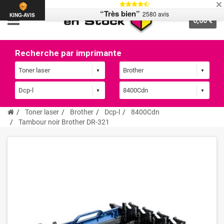
“Très bien”
2580 avis
KING-AVIS
0,00 €
Recherche par imprimante
Toner laser
Brother
Dcp-l
8400Cdn
Tambour noir Brother DR-321