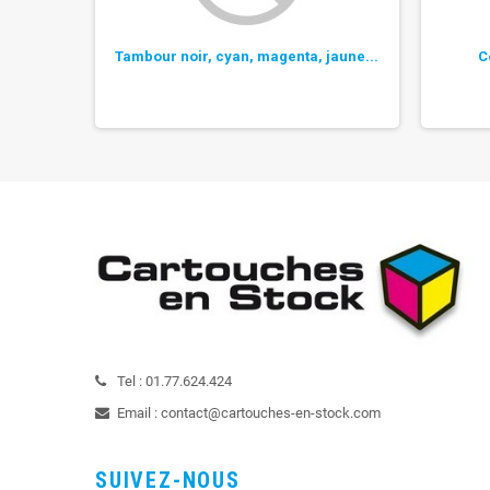
e TN-326
Tambour noir, cyan, magenta, jaune...
C
Tel :
01.77.624.424
Email :
contact@cartouches-en-stock.com
SUIVEZ-NOUS