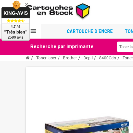
KING-AVIS
4.7 / 5
CARTOUCHE D'ENCRE
TON
“Très bien”
2580 avis
Recherche par imprimante
Toner laser
Brother
Dcp-l
8400Cdn
Toner