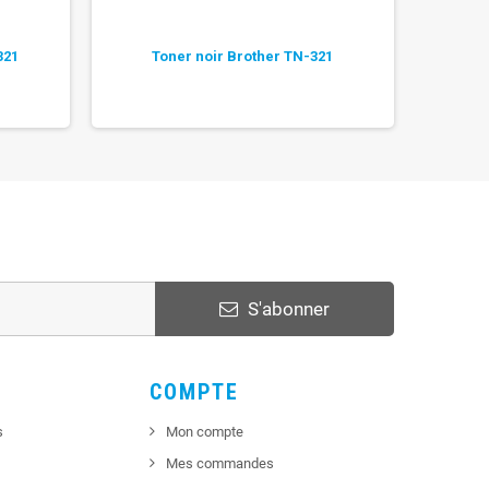
321
Toner noir Brother TN-321
To
S'abonner
COMPTE
s
Mon compte
Mes commandes