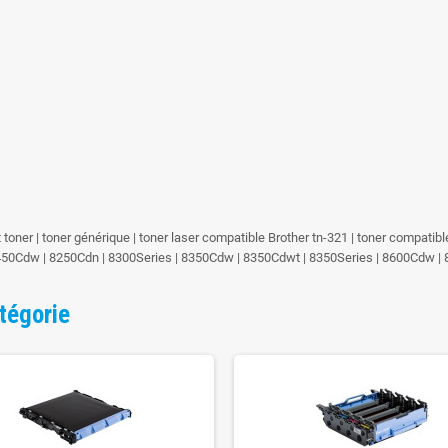
at toner | toner générique | toner laser compatible Brother tn-321 | toner compati
450Cdw | 8250Cdn | 8300Series | 8350Cdw | 8350Cdwt | 8350Series | 8600Cdw 
tégorie