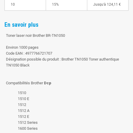
10
15%
Jusqu'à
124,11 €
En savoir plus
Toner laser noir Brother BR-TN1050
Environ 1000 pages
Code EAN : 4977766721707
Désignation possible du produit : Brother TN1050 Toner authentique
TN1050 Black
Compatibilités Brother
Dcp
1510
1510 E
1512
1512 A
1512 E
1512 Series
1600 Series