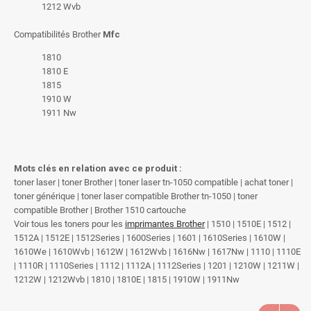
1212 Wvb
Compatibilités Brother
Mfc
1810
1810 E
1815
1910 W
1911 Nw
Mots clés en relation avec ce produit :
toner laser | toner Brother | toner laser tn-1050 compatible | achat toner |
toner générique | toner laser compatible Brother tn-1050 | toner
compatible Brother | Brother 1510 cartouche
Voir tous les toners pour les
imprimantes Brother
| 1510 | 1510E | 1512 |
1512A | 1512E | 1512Series | 1600Series | 1601 | 1610Series | 1610W |
1610We | 1610Wvb | 1612W | 1612Wvb | 1616Nw | 1617Nw | 1110 | 1110E
| 1110R | 1110Series | 1112 | 1112A | 1112Series | 1201 | 1210W | 1211W |
1212W | 1212Wvb | 1810 | 1810E | 1815 | 1910W | 1911Nw