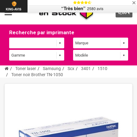
“Très bien”
2580 avis
KING-AVIS
0,00 €
Recherche par imprimante
Toner laser
Samsung
Scx
3401
1510
Toner noir Brother TN-1050