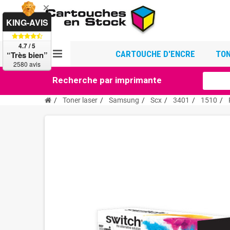
KING-AVIS
4.7 / 5
CARTOUCHE D'ENCRE
TON
“Très bien”
2580 avis
Recherche par imprimante
Toner laser
Samsung
Scx
3401
1510