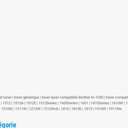
hat toner | toner générique | toner laser compatible Brother tn-1050 | toner compa
E | 1512 | 1512A | 1512E | 1512Series | 1600Series | 1601 | 1610Series | 1610
01 | 1210W | 1211W | 1212W | 1212Wvb | 1810 | 1810E | 1815 | 1910W | 1911Nw
égorie