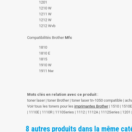
1201
1210 W
1211 W
1212 W
1212 Wvb
Compatibilités Brother
Mfc
1810
1810 E
1815
1910 W
1911 Nw
Mots clés en relation avec ce produit :
toner laser | toner Brother | toner laser tn-1050 compatible | ac
Voir tous les toners pour les
imprimantes Brother
| 1510 | 1510
| 1110E | 1110R | 1110Series | 1112 | 1112A | 1112Series | 12
8 autres produits dans la même cat