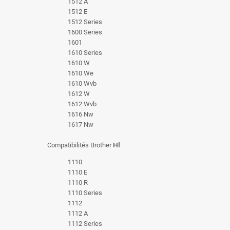
1512 A
1512 E
1512 Series
1600 Series
1601
1610 Series
1610 W
1610 We
1610 Wvb
1612 W
1612 Wvb
1616 Nw
1617 Nw
Compatibilités Brother
Hl
1110
1110 E
1110 R
1110 Series
1112
1112 A
1112 Series