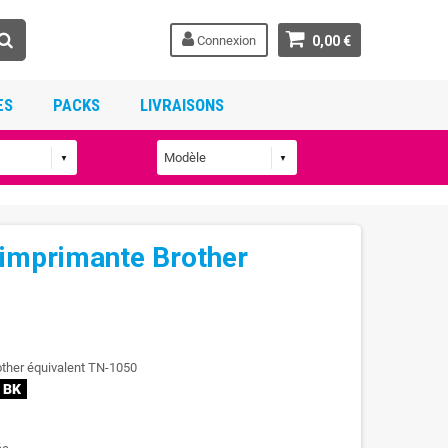
Connexion
0,00 €
ES
PACKS
LIVRAISONS
 imprimante Brother
other équivalent TN-1050