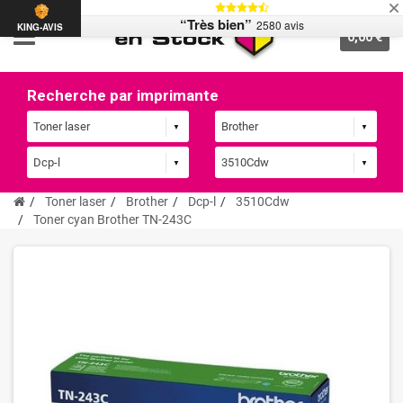
“Très bien”
2580 avis
KING-AVIS
0,00 €
Recherche par imprimante
Toner laser
Brother
Dcp-l
3510Cdw
Toner cyan Brother TN-243C