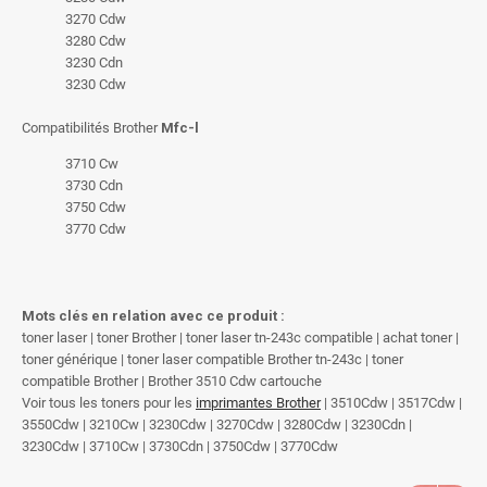
3270 Cdw
3280 Cdw
3230 Cdn
3230 Cdw
Compatibilités Brother
Mfc-l
3710 Cw
3730 Cdn
3750 Cdw
3770 Cdw
Mots clés en relation avec ce produit :
toner laser | toner Brother | toner laser tn-243c compatible | achat toner |
toner générique | toner laser compatible Brother tn-243c | toner
compatible Brother | Brother 3510 Cdw cartouche
Voir tous les toners pour les
imprimantes Brother
| 3510Cdw | 3517Cdw |
3550Cdw | 3210Cw | 3230Cdw | 3270Cdw | 3280Cdw | 3230Cdn |
3230Cdw | 3710Cw | 3730Cdn | 3750Cdw | 3770Cdw