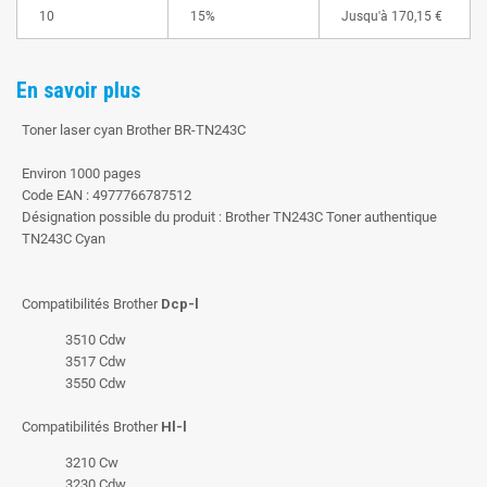
10
15%
Jusqu'à
170,15 €
En savoir plus
Toner laser cyan Brother BR-TN243C
Environ 1000 pages
Code EAN : 4977766787512
Désignation possible du produit : Brother TN243C Toner authentique
TN243C Cyan
Compatibilités Brother
Dcp-l
3510 Cdw
3517 Cdw
3550 Cdw
Compatibilités Brother
Hl-l
3210 Cw
3230 Cdw