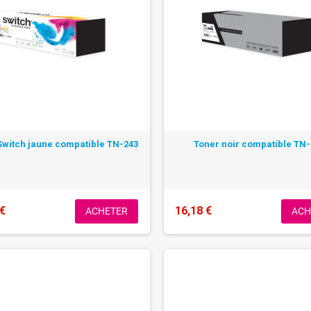
Switch jaune compatible TN-243
Toner noir compatible TN
 €
16,18 €
ACHETER
ACH