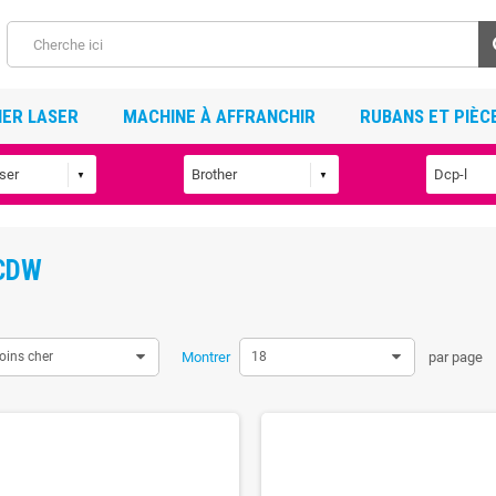
ER LASER
MACHINE À AFFRANCHIR
RUBANS ET PIÈC
CDW
oins cher
Montrer
18
par page