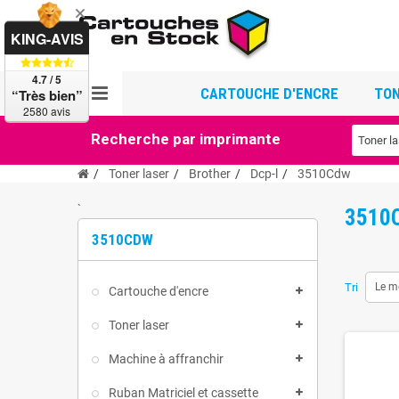
KING-AVIS
4.7 / 5
CARTOUCHE D'ENCRE
TON
“Très bien”
2580 avis
Recherche par imprimante
Toner laser
Brother
Dcp-l
3510Cdw
`
3510
3510CDW
Tri
Le m
Cartouche d'encre
Toner laser
Machine à affranchir
Ruban Matriciel et cassette