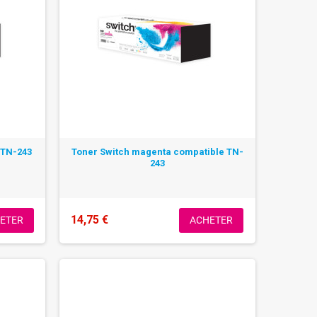
 TN-243
Toner Switch magenta compatible TN-
243
14,75 €
ETER
ACHETER