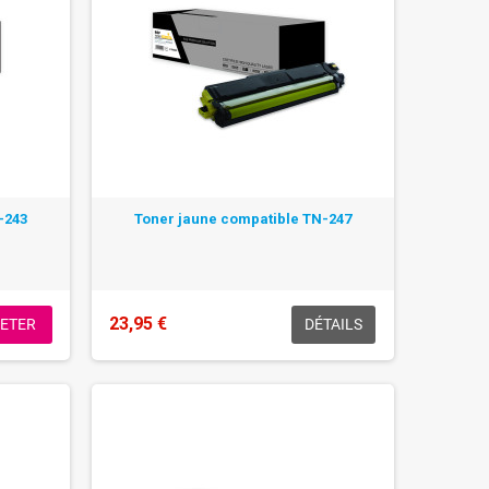
-243
Toner jaune compatible TN-247
23,95 €
ETER
DÉTAILS