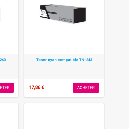
-243
Toner cyan compatible TN-243
17,86 €
ETER
ACHETER