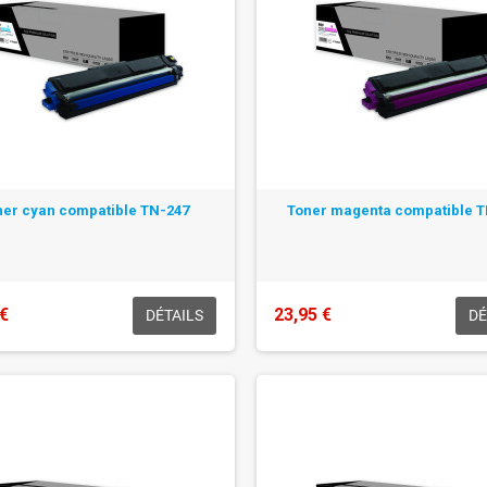
ner cyan compatible TN-247
Toner magenta compatible 
 €
23,95 €
DÉTAILS
DÉ