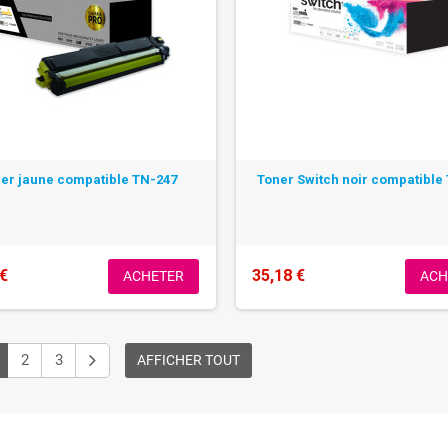
er jaune compatible TN-247
Toner Switch noir compatible
 €
35,18 €
ACHETER
ACH
2
3
AFFICHER TOUT