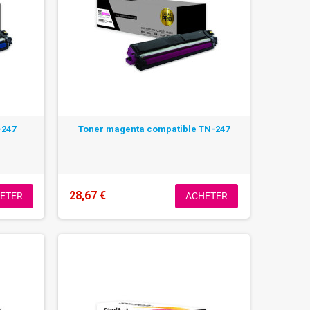
-247
Toner magenta compatible TN-247
28,67 €
ETER
ACHETER