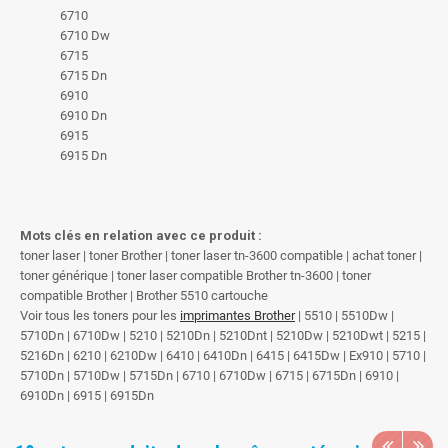
6710
6710 Dw
6715
6715 Dn
6910
6910 Dn
6915
6915 Dn
Mots clés en relation avec ce produit :
toner laser | toner Brother | toner laser tn-3600 compatible | achat toner |
toner générique | toner laser compatible Brother tn-3600 | toner
compatible Brother | Brother 5510 cartouche
Voir tous les toners pour les
imprimantes Brother
| 5510 | 5510Dw |
5710Dn | 6710Dw | 5210 | 5210Dn | 5210Dnt | 5210Dw | 5210Dwt | 5215 |
5216Dn | 6210 | 6210Dw | 6410 | 6410Dn | 6415 | 6415Dw | Ex910 | 5710 |
5710Dn | 5710Dw | 5715Dn | 6710 | 6710Dw | 6715 | 6715Dn | 6910 |
6910Dn | 6915 | 6915Dn