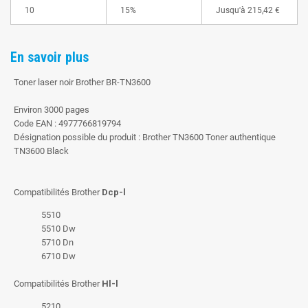
10
15%
Jusqu'à
215,42 €
En savoir plus
Toner laser noir Brother BR-TN3600
Environ 3000 pages
Code EAN : 4977766819794
Désignation possible du produit : Brother TN3600 Toner authentique
TN3600 Black
Compatibilités Brother
Dcp-l
5510
5510 Dw
5710 Dn
6710 Dw
Compatibilités Brother
Hl-l
5210