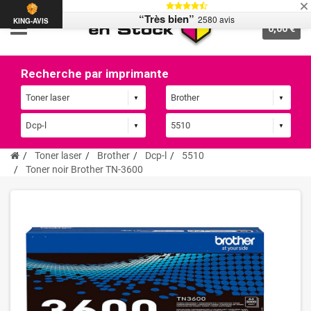
“Très bien”
2580 avis
KING-AVIS
0,00 €
Recherche par imprimante
Toner laser
Brother
Dcp-l
5510
Toner noir Brother TN-3600