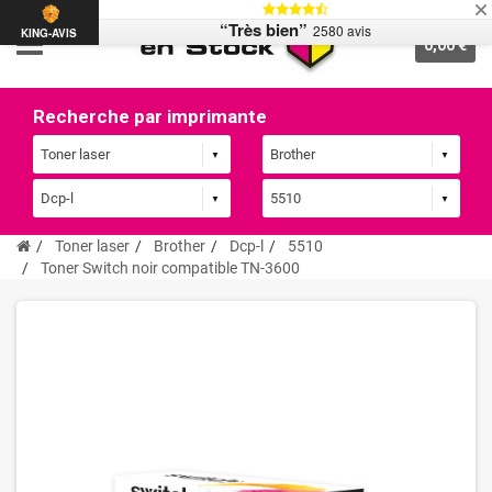
“Très bien”
2580 avis
KING-AVIS
0,00 €
Recherche par imprimante
Toner laser
Brother
Dcp-l
5510
Toner Switch noir compatible TN-3600