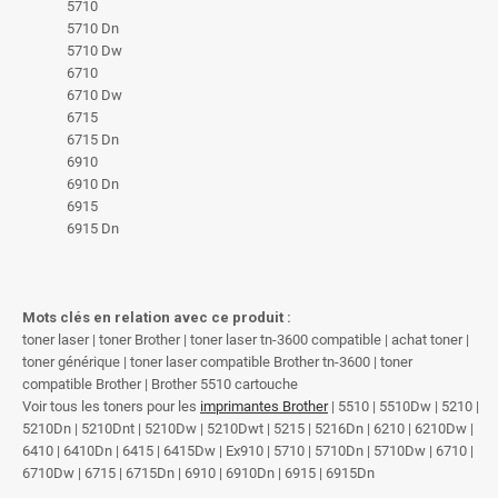
5710
5710 Dn
5710 Dw
6710
6710 Dw
6715
6715 Dn
6910
6910 Dn
6915
6915 Dn
Mots clés en relation avec ce produit :
toner laser | toner Brother | toner laser tn-3600 compatible | achat toner |
toner générique | toner laser compatible Brother tn-3600 | toner
compatible Brother | Brother 5510 cartouche
Voir tous les toners pour les
imprimantes Brother
| 5510 | 5510Dw | 5210 |
5210Dn | 5210Dnt | 5210Dw | 5210Dwt | 5215 | 5216Dn | 6210 | 6210Dw |
6410 | 6410Dn | 6415 | 6415Dw | Ex910 | 5710 | 5710Dn | 5710Dw | 6710 |
6710Dw | 6715 | 6715Dn | 6910 | 6910Dn | 6915 | 6915Dn