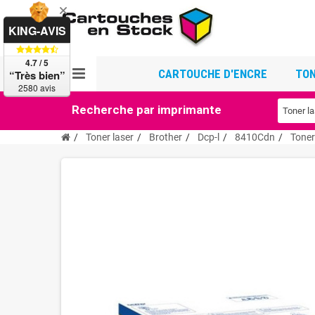
KING-AVIS
4.7 / 5
CARTOUCHE D'ENCRE
TON
“Très bien”
2580 avis
Recherche par imprimante
Toner laser
Brother
Dcp-l
8410Cdn
Toner