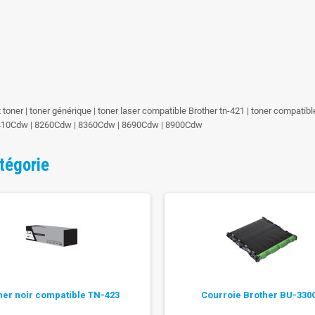
at toner | toner générique | toner laser compatible Brother tn-421 | toner compati
8410Cdw | 8260Cdw | 8360Cdw | 8690Cdw | 8900Cdw
tégorie
ner noir compatible TN-423
Courroie Brother BU-330