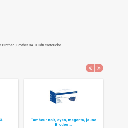
ble Brother | Brother 8410 Cdn cartouche
CL
Tambour noir, cyan, magenta, jaune
T
Brother...