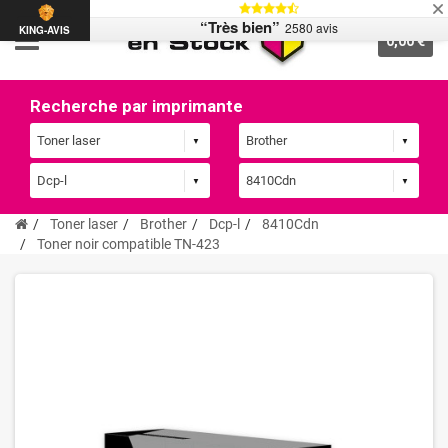
“Très bien”
2580 avis
KING-AVIS
0,00 €
Recherche par imprimante
Toner laser
Brother
Dcp-l
8410Cdn
Toner noir compatible TN-423