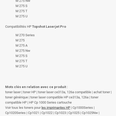
M 275 Nw
M 275 S
M 275 T
M 275 U
Compatibilités HP
Topshot Laserjet Pro
M 270 Series
M 275
M 275 A
M 275 Nw
M 275 S
M 275 T
M 275 U
Mots clés en relation avec ce produit :
toner laser | toner HP | toner laser ce313a, 126a compatible | achat toner |
toner générique | toner laser compatible HP ce313a, 126a | toner
compatible HP | HP Cp 1000 Series cartouche
Voir tous les toners pour
les imprimantes HP
| Cp1000Series |
Cp1020Series | Cp1021 | Cp1022 | Cp1023 | Cp1025 | Cp1025Nw |