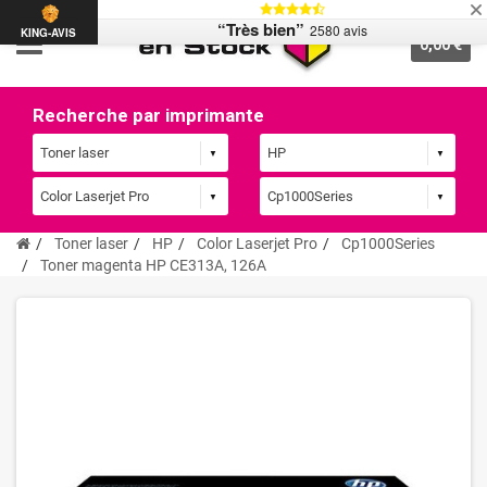
“Très bien”
2580 avis
KING-AVIS
0,00 €
Recherche par imprimante
Toner laser
HP
Color Laserjet Pro
Cp1000Series
Toner magenta HP CE313A, 126A