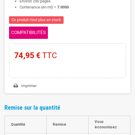
Environ 290 pages
Contenance (en ml) =
7.0000
Ce produit n'est plus en stock
COMPATIBILITÉS
74,95 €
TTC
Imprimer
Remise sur la quantité
Vous
Quantité
Remise
économisez