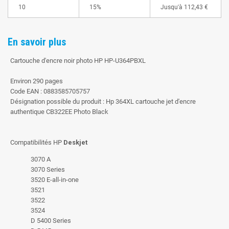
10
15%
Jusqu'à
112,43 €
En savoir plus
Cartouche d'encre noir photo HP HP-U364PBXL
Environ 290 pages
Code EAN : 0883585705757
Désignation possible du produit : Hp 364XL cartouche jet d'encre
authentique CB322EE Photo Black
Compatibilités HP
Deskjet
3070 A
3070 Series
3520 E-all-in-one
3521
3522
3524
D 5400 Series