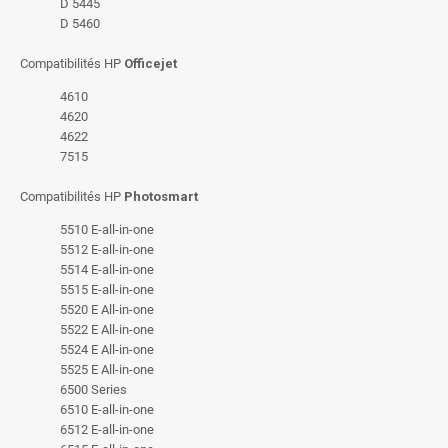
D 5445
D 5460
Compatibilités HP
Officejet
4610
4620
4622
7515
Compatibilités HP
Photosmart
5510 E-all-in-one
5512 E-all-in-one
5514 E-all-in-one
5515 E-all-in-one
5520 E All-in-one
5522 E All-in-one
5524 E All-in-one
5525 E All-in-one
6500 Series
6510 E-all-in-one
6512 E-all-in-one