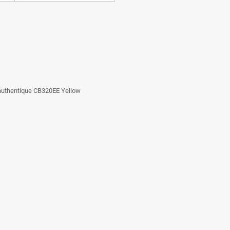
e authentique CB320EE Yellow