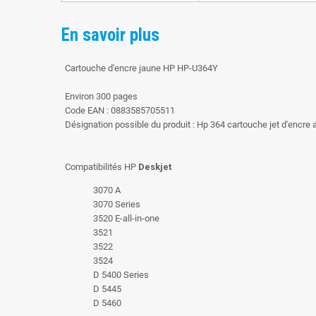
En savoir plus
Cartouche d'encre jaune HP HP-U364Y
Environ 300 pages
Code EAN : 0883585705511
Désignation possible du produit : Hp 364 cartouche jet d'encr
Compatibilités HP
Deskjet
3070 A
3070 Series
3520 E-all-in-one
3521
3522
3524
D 5400 Series
D 5445
D 5460