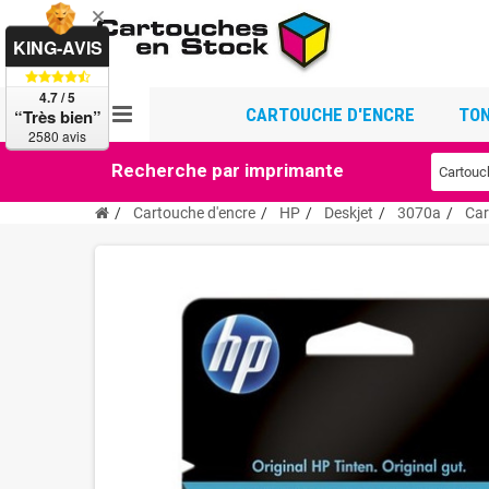
KING-AVIS
4.7 / 5
CARTOUCHE D'ENCRE
TON
“Très bien”
2580 avis
Recherche par imprimante
Cartouche d'encre
HP
Deskjet
3070a
Car