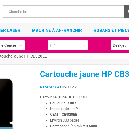
ER LASER
MACHINE À AFFRANCHIR
RUBANS ET PIÈC
touche jaune HP CB320EE
Cartouche jaune HP CB
Référence
HP-U364Y
Cartouche jaune HP CB320EE
Couleur =
jaune
Imprimante =
HP
OEM =
CB320EE
Environ 300 pages
Contenance (en ml) =
3.5000