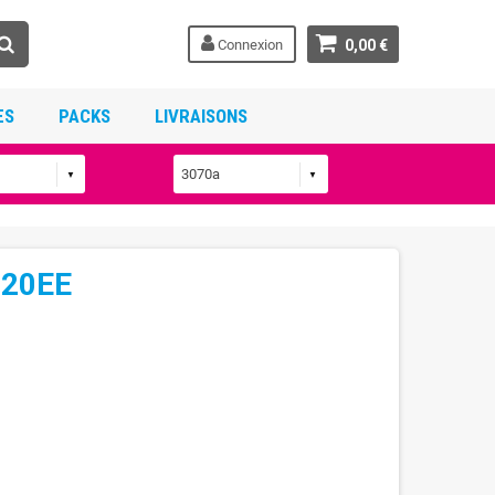
Connexion
0,00 €
ES
PACKS
LIVRAISONS
320EE