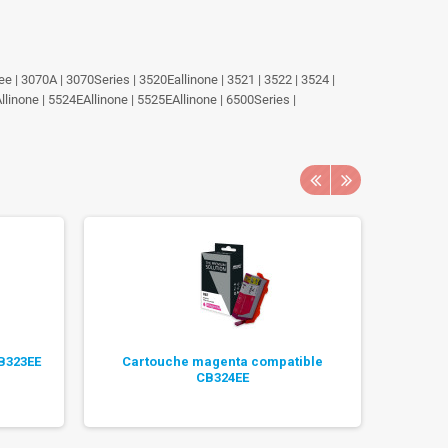
| 3070A | 3070Series | 3520Eallinone | 3521 | 3522 | 3524 |
llinone | 5524EAllinone | 5525EAllinone | 6500Series |
B323EE
Cartouche magenta compatible
Cart
CB324EE