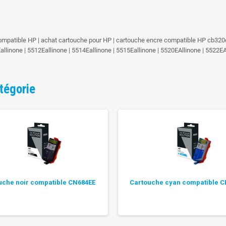
mpatible HP | achat cartouche pour HP | cartouche encre compatible HP cb320ee 
llinone | 5512Eallinone | 5514Eallinone | 5515Eallinone | 5520EAllinone | 5522EA
tégorie
uche noir compatible CN684EE
Cartouche cyan compatible C