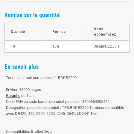
Remise sur la quantité
Vous
Quantité
Remise
économisez
10
15%
Jusqu'à
22,88 €
En savoir plus
Toner laser noir compatible L1-BDDR2200
Environ 12000 pages
Garantie
de 1 an
Code EAN ou code barre du produit possible : 3700654205444
Désignation possible du produit : TPS BDDR2200 Tambour compatible
avec DR420, 450, 2200, 2250, 2245, 2641, LD2441 Noir
Compatibilités Brother
Dcp