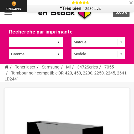
“Très bien”
2580 avis
KING-AVIS
0,00 €
Recherche par imprimante
Toner laser
Samsung
Ml
3472Series
7055
Tambour noir compatible DR-420, 450, 2200, 2250, 2245, 2641,
LD2441