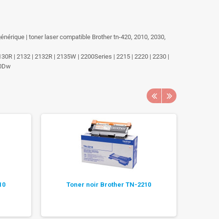
 générique | toner laser compatible Brother tn-420, 2010, 2030,
130R | 2132 | 2132R | 2135W | 2200Series | 2215 | 2220 | 2230 |
60Dw
10
Toner noir Brother TN-2210
To