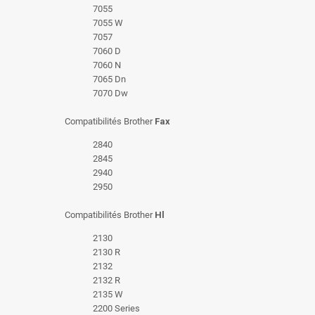
7055
7055 W
7057
7060 D
7060 N
7065 Dn
7070 Dw
Compatibilités Brother
Fax
2840
2845
2940
2950
Compatibilités Brother
Hl
2130
2130 R
2132
2132 R
2135 W
2200 Series