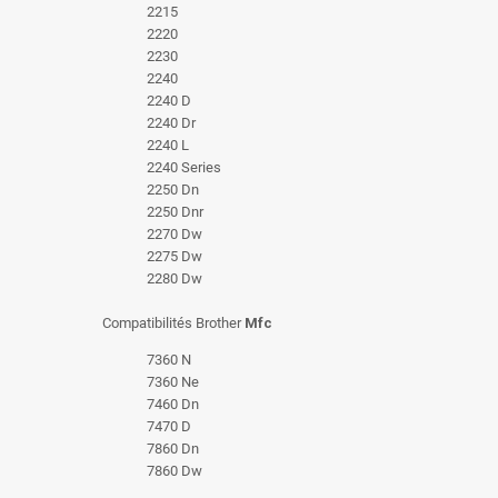
2215
2220
2230
2240
2240 D
2240 Dr
2240 L
2240 Series
2250 Dn
2250 Dnr
2270 Dw
2275 Dw
2280 Dw
Compatibilités Brother
Mfc
7360 N
7360 Ne
7460 Dn
7470 D
7860 Dn
7860 Dw