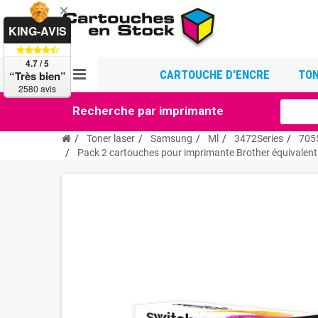
KING-AVIS
4.7 / 5
CARTOUCHE D'ENCRE
TON
“Très bien”
2580 avis
Recherche par imprimante
Toner laser
Samsung
Ml
3472Series
705
Pack 2 cartouches pour imprimante Brother équivalent