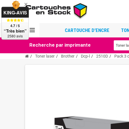
KING-AVIS
4.7 / 5
CARTOUCHE D'ENCRE
TON
“Très bien”
2580 avis
Recherche par imprimante
Toner laser
Brother
Dcp-l
2510D
Pack 3 