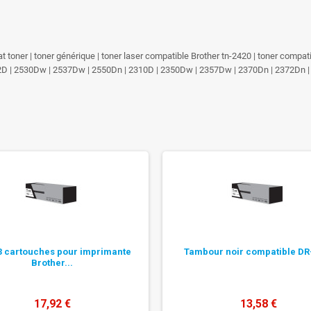
hat toner | toner générique | toner laser compatible Brother tn-2420 | toner compa
2D | 2530Dw | 2537Dw | 2550Dn | 2310D | 2350Dw | 2357Dw | 2370Dn | 2372Dn |
3 cartouches pour imprimante
Tambour noir compatible DR
Brother...
17,92 €
13,58 €