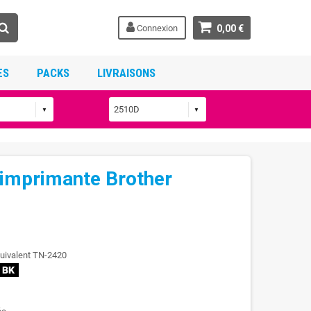
Connexion
0,00 €
ES
PACKS
LIVRAISONS
 imprimante Brother
quivalent TN-2420