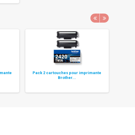
imante
Pack 2 cartouches pour imprimante
Tam
Brother...