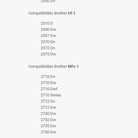
2550 Dn
Compatibilités Brother
Hl-l
2310 D
2350 Dw
2357 Dw
2370 Dn
2372 Dn
2375 Dw
Compatibilités Brother
Mfc-l
2710 Dn
2710 Dw
2710 Dwf
2710 Series
2712 Dn
2712 Dw
2730 Dw
2732 Dw
2735 Dw
2750 Dw