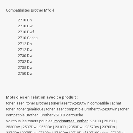
Compatibilités Brother
Mfc-l
2710 Dn
2710 Dw
2710 Dwf
2710 Series
2712 Dn
2712 Dw
2730 Dw
2732 Dw
2735 Dw
2750 Dw
Mots clés en relation avec ce produit :
toner laser | toner Brother | toner laser tn-2420twin compatible | achat
toner | toner générique | toner laser compatible Brother tn-2420twin | toner
compatible Brother | Brother 2510 D cartouche
Voir tous les toners pour les
imprimantes Brother
| 2510D | 2512D |
2530Dw | 2537Dw | 2550Dn | 2310D | 2350Dw | 2357Dw | 2370Dn |
2372Dn | 2375Dw | 2710Dn | 2710Dw | 2710Dwf | 2710Series | 2712Dn |