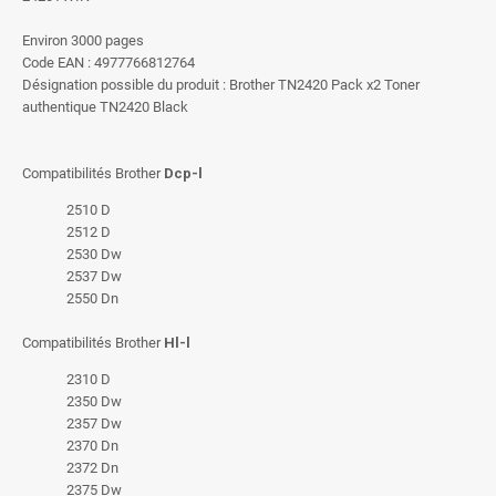
Environ 3000 pages
Code EAN : 4977766812764
Désignation possible du produit : Brother TN2420 Pack x2 Toner
authentique TN2420 Black
Compatibilités Brother
Dcp-l
2510 D
2512 D
2530 Dw
2537 Dw
2550 Dn
Compatibilités Brother
Hl-l
2310 D
2350 Dw
2357 Dw
2370 Dn
2372 Dn
2375 Dw