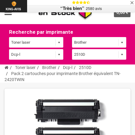
“Très bien”
2580 avis
KING-AVIS
0,00 €
Recherche par imprimante
Toner laser
Brother
Dcp-l
2510D
Pack 2 cartouches pour imprimante Brother équivalent TN-
2420TWIN