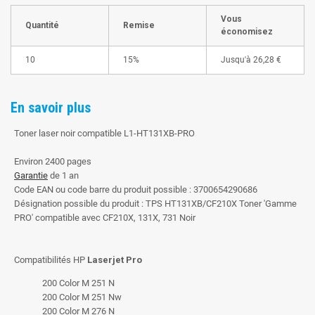
Vous
Quantité
Remise
économisez
10
15%
Jusqu'à
26,28 €
En savoir plus
Toner laser noir compatible L1-HT131XB-PRO
Environ 2400 pages
Garantie
de 1 an
Code EAN ou code barre du produit possible : 3700654290686
Désignation possible du produit : TPS HT131XB/CF210X Toner 'Gamme
PRO' compatible avec CF210X, 131X, 731 Noir
Compatibilités HP
Laserjet Pro
200 Color M 251 N
200 Color M 251 Nw
200 Color M 276 N