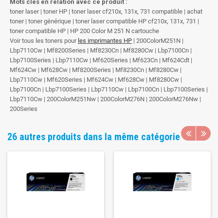
Mots clés en relation avec ce produit :
toner laser | toner HP | toner laser cf210x, 131x, 731 compatible | achat
toner | toner générique | toner laser compatible HP cf210x, 131x, 731 |
toner compatible HP | HP 200 Color M 251 N cartouche
Voir tous les toners pour
les imprimantes HP
| 200ColorM251N |
Lbp7110Cw | Mf8200Series | Mf8230Cn | Mf8280Cw | Lbp7100Cn |
Lbp7100Series | Lbp7110Cw | Mf620Series | Mf623Cn | Mf624Cdt |
Mf624Cw | Mf628Cw | Mf8200Series | Mf8230Cn | Mf8280Cw |
Lbp7110Cw | Mf620Series | Mf624Cw | Mf628Cw | Mf8280Cw |
Lbp7100Cn | Lbp7100Series | Lbp7110Cw | Lbp7100Cn | Lbp7100Series |
Lbp7110Cw | 200ColorM251Nw | 200ColorM276N | 200ColorM276Nw |
200Series
26 autres produits dans la même catégorie