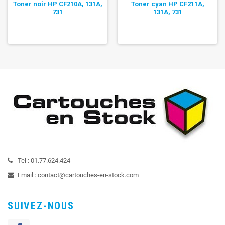
Toner noir HP CF210A, 131A,
Toner cyan HP CF211A,
731
131A, 731
Tel :
01.77.624.424
Email :
contact@cartouches-en-stock.com
SUIVEZ-NOUS