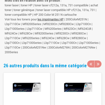
Mots clés en relation avec ce produit :
toner laser | toner HP | toner laser cf212a, 131a, 731 compatible | achat
toner | toner générique | toner laser compatible HP cf212a, 131a, 731 |
toner compatible HP | HP 200 Color M 251 N cartouche
Voir tous les toners pour
les imprimantes HP
| 200ColorM251N |
Lbp7110Cw | Mf8200Series | Mf8230Cn | Mf8280Cw | Lbp7100Cn |
Lbp7100Series | Lbp7110Cw | Mf620Series | Mf623Cn | Mf624Cdt |
Mf624Cw | Mf628Cw | Mf8200Series | Mf8230Cn | Mf8280Cw |
Lbp7110Cw | Mf620Series | Mf624Cw | Mf628Cw | Mf8280Cw |
Lbp7100Cn | Lbp7100Series | Lbp7110Cw | Lbp7100Cn | Lbp7100Series |
Lbp7110Cw | 200ColorM251Nw | 200ColorM276N | 200ColorM276Nw |
200Series
26 autres produits dans la même catégorie