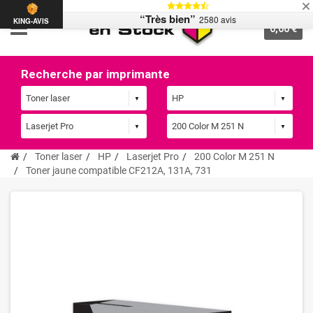
“Très bien”
2580 avis
KING-AVIS
0,00 €
Recherche par imprimante
Toner laser
HP
Laserjet Pro
200 Color M 251 N
Toner jaune compatible CF212A, 131A, 731