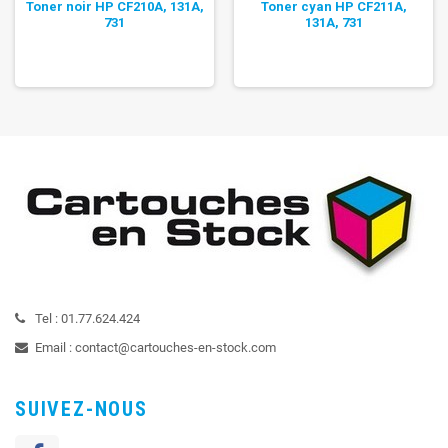
Toner noir HP CF210A, 131A,
Toner cyan HP CF211A,
731
131A, 731
Tel :
01.77.624.424
Email :
contact@cartouches-en-stock.com
SUIVEZ-NOUS