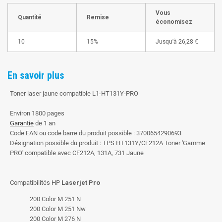
Vous
Quantité
Remise
économisez
10
15%
Jusqu'à
26,28 €
En savoir plus
Toner laser jaune compatible L1-HT131Y-PRO
Environ 1800 pages
Garantie
de 1 an
Code EAN ou code barre du produit possible : 3700654290693
Désignation possible du produit : TPS HT131Y/CF212A Toner 'Gamme
PRO' compatible avec CF212A, 131A, 731 Jaune
Compatibilités HP
Laserjet Pro
200 Color M 251 N
200 Color M 251 Nw
200 Color M 276 N