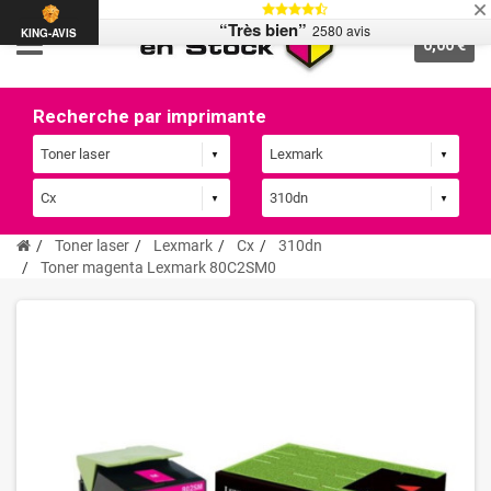
“Très bien”
2580 avis
KING-AVIS
0,00 €
Recherche par imprimante
Toner laser
Lexmark
Cx
310dn
Toner magenta Lexmark 80C2SM0