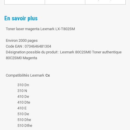
En savoir plus
Toner laser magenta Lexmark LX-T802SM
Environ 2000 pages
Code EAN : 0734646481304
Désignation possible du produit : Lexmark 80C2SM0 Toner authentique
80C2SM0 Magenta
Compatibilités Lexmark
Cx
310 Dn
310 N
410 De
410 Dte
410 E
510 De
510 Dhe
510 Dthe