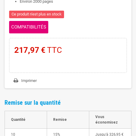
Environ 2000 pages
Ce produit n'est plus en stock
COMPATIBILITÉS
217,97 €
TTC
Imprimer
Remise sur la quantité
Vous
Quantité
Remise
économisez
10
15%
Jusqu'à
326,95 €