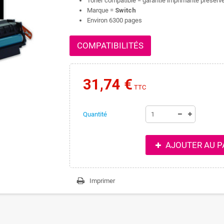
Toner compatible = garantie imprimante préserv
Marque =
Switch
Environ 6300 pages
COMPATIBILITÉS
31,74 €
TTC
Quantité
AJOUTER AU P
Imprimer