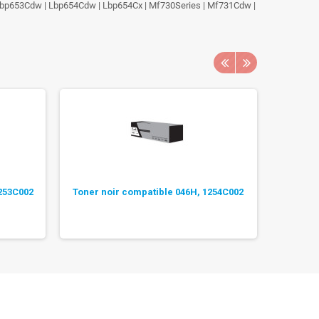
Lbp653Cdw | Lbp654Cdw | Lbp654Cx | Mf730Series | Mf731Cdw |
253C002
Toner noir compatible 046H, 1254C002
Tone