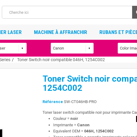
ER LASER
MACHINE À AFFRANCHIR
RUBANS ET PIÈC
eries
Toner Switch noir compatible 046H, 1254C002
Toner Switch noir compa
1254C002
Référence
SW-CT046HB-PRO
Toner laser switch compatible noir pour imprimante C
Couleur =
noir
Imprimante =
Canon
Equivalent OEM =
046H, 1254C002