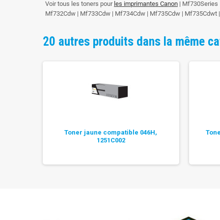
Voir tous les toners pour
les imprimantes Canon
| Mf730Series
Mf732Cdw | Mf733Cdw | Mf734Cdw | Mf735Cdw | Mf735Cdwt 
20 autres produits dans la même ca
e 046H,
Toner jaune compatible 046H,
Tone
1251C002