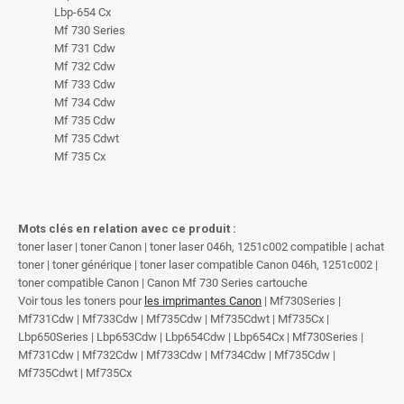
Lbp-654 Cx
Mf 730 Series
Mf 731 Cdw
Mf 732 Cdw
Mf 733 Cdw
Mf 734 Cdw
Mf 735 Cdw
Mf 735 Cdwt
Mf 735 Cx
Mots clés en relation avec ce produit :
toner laser | toner Canon | toner laser 046h, 1251c002 compatible | achat
toner | toner générique | toner laser compatible Canon 046h, 1251c002 |
toner compatible Canon | Canon Mf 730 Series cartouche
Voir tous les toners pour
les imprimantes Canon
| Mf730Series |
Mf731Cdw | Mf733Cdw | Mf735Cdw | Mf735Cdwt | Mf735Cx |
Lbp650Series | Lbp653Cdw | Lbp654Cdw | Lbp654Cx | Mf730Series |
Mf731Cdw | Mf732Cdw | Mf733Cdw | Mf734Cdw | Mf735Cdw |
Mf735Cdwt | Mf735Cx